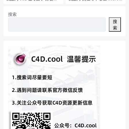
饭桌 茶几 家具3D模型 by Rol
m餐椅子 板凳 凳子
f Benz
搜索
搜
索