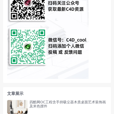
文章展示
四酷网OC工程含手持吸尘器木质桌面艺术装饰画
及米色摆件