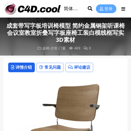
登录
成套带写字板培训椅模型 简约金属钢架听课椅
会议室教室折叠写字板座椅工装白模线框写实
3D素材
桌椅-沙发-门窗
469
0
详情介绍
常见问题
评论建议