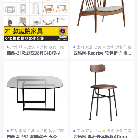
户外-城市-建筑
桌椅-沙发-门窗
室内-家居-公共
桌椅-沙发-门窗
四酷-21款庭院家具C4D模型
四酷网-Reprise 软包椅子 板
凳 凳子 家具3D模型 by L.Erc
olani
室内-家居-公共
桌椅-沙发-门窗
室内-家居-公共
桌椅-沙发-门窗
四酷网-932 咖啡桌子 办公桌
四酷网-奥杜哥本哈根Afteroo