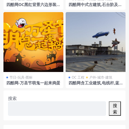
四酷网OC黑红背景六边形装置
四酷网中式古建筑,石台阶及石
灯光隧道电商模型工程
灯笼场景模型
节日-玩具-图标
OC 工程
户外-城市-建筑
四酷网-万圣节萌鬼一起来捣蛋
四酷网含工业建筑,电线杆,蓝
色飞行器的重返地球模型
搜索
搜
索