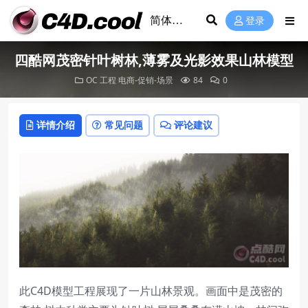
登录
四酷网茂密针叶树林,薄雾及光影效果山林模型
OC 工程
电商-促销-场景
84
0
详情介绍
常见问题
评论建议
此C4D模型工程展现了一片山林景观。画面中是茂密的