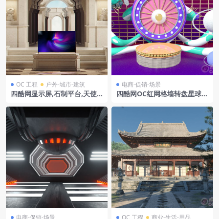
OC 工程
户外-城市-建筑
电商-促销-场景
四酷网显示屏,石制平台,天使
四酷网OC红网格墙转盘星球科
雕像及绿植的古典场景模型
幻玩具科技礼品场景
电商-促销-场景
OC 工程
商业-生活-用品