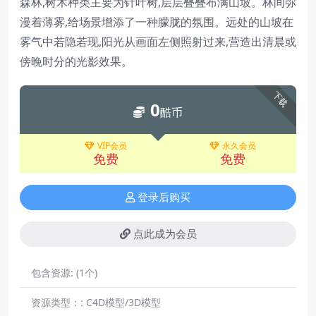
森林,树木种类主要为针叶树,层层叠叠布满山坡。林间弥
漫着薄雾,给场景增添了一种朦胧的氛围。远处的山坡在
雾气中若隐若现,阳光从画面左侧照射过来,营造出清晨或
傍晚时分的光影效果。
下载
0
酷币
VIP会员
永久会员
免费
免费
登录后购买
点此成为会员
包含资源:
(1个)
资源类型：:
C4D模型/3D模型