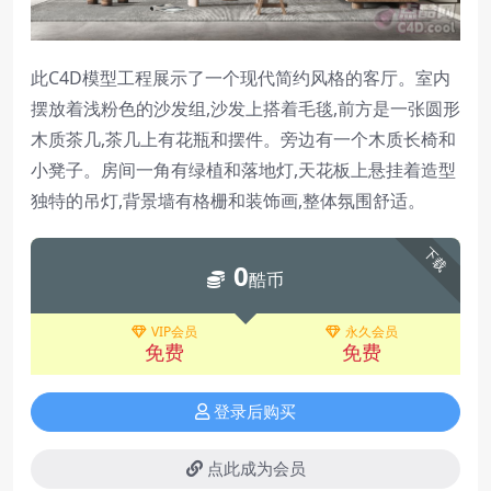
此C4D模型工程展示了一个现代简约风格的客厅。室内
摆放着浅粉色的沙发组,沙发上搭着毛毯,前方是一张圆形
木质茶几,茶几上有花瓶和摆件。旁边有一个木质长椅和
小凳子。房间一角有绿植和落地灯,天花板上悬挂着造型
独特的吊灯,背景墙有格栅和装饰画,整体氛围舒适。
下载
0
酷币
VIP会员
永久会员
免费
免费
登录后购买
点此成为会员