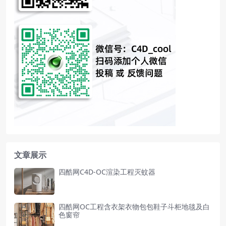
文章展示
四酷网C4D-OC渲染工程灭蚊器
四酷网OC工程含衣架衣物包包鞋子斗柜地毯及白
色窗帘