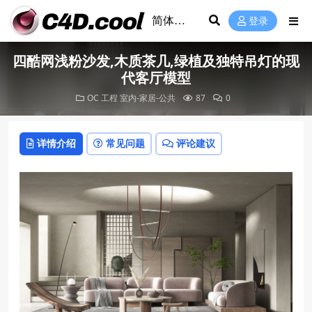
登录
四酷网浅粉沙发,木质茶几,绿植及独特吊灯的现
代客厅模型
OC 工程
室内-家居-公共
87
0
详情介绍
常见问题
评论建议