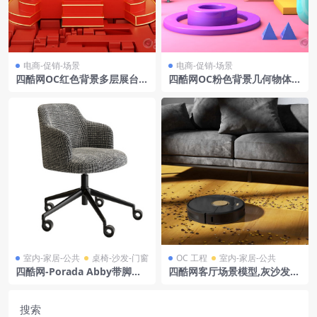
电商-促销-场景
电商-促销-场景
四酷网OC红色背景多层展台金
四酷网OC粉色背景几何物体音
色装饰不规则标牌电商模型工
符星星电商模型工程
程
室内-家居-公共
桌椅-沙发-门窗
OC 工程
室内-家居-公共
四酷网-Porada Abby带脚轮
四酷网客厅场景模型,灰沙发下
扶手椅子 板凳 座椅 凳子 模型
扫地机器人清扫花瓣
搜索