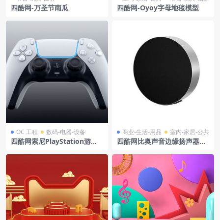
四酷网-万圣节南瓜
四酷网-Oyoy字母地毯模型
OC 工程
数码-电器-设备
商业-生活-用品
室内-家居-公共
四酷网索尼PlayStation游戏
四酷网比奥声音边缘扬声器模
手柄模型工程
型 汉森 & 欧卢夫森