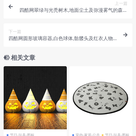
上一篇
四酷网翠绿与光秃树木,地面尘土及弥漫雾气的森林
模型
下一篇
四酷网圆形玻璃容器,白色球体,骷髅头及红衣人物模
型
相关文章
节日-玩具-图标
室内-家居-公共
节日-玩具-图标