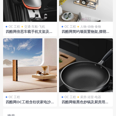
OC 工程
交通-车船-飞机
OC 工程
人物-动物-食物
四酷网倍思车载手机支架及汽
四酷网简约墙面置物架,摆萌宠
车出风口模型工程
玩偶、耳机与绿植小物
OC 工程
OC 工程
厨房-浴室-电器
四酷网OC工程含柱状家电沙发
四酷网银黑色炒锅及厨房用品
茶几观景窗及米色墙面地面
模型工程
搜索