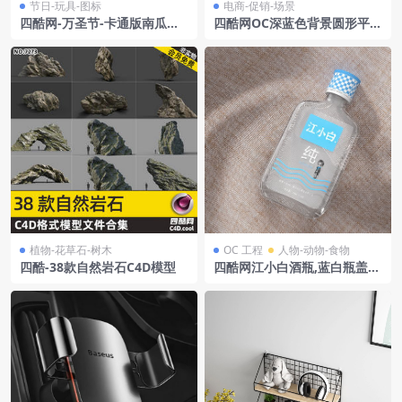
节日-玩具-图标
电商-促销-场景
四酷网-万圣节-卡通版南瓜屋c
四酷网OC深蓝色背景圆形平台
4d创意场景模型
发光线条环形结构电商模型工
程
植物-花草石-树木
OC 工程
人物-动物-食物
四酷-38款自然岩石C4D模型
四酷网江小白酒瓶,蓝白瓶盖及
棕色布料展示模型