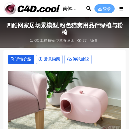
登录
四酷网家居场景模型,粉色猫窝用品伴绿植与粉
椅
OC 工程
植物-花草石-树木
77
0
详情介绍
常见问题
评论建议