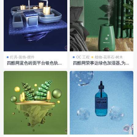
灯具-装饰-摆件
OC 工程
植物-花草石-树木
四酷网蓝色砖面平台银色轨道
四酷网荣事达绿色加湿器,为卧
金色圆柱电商场景模型
室营造清新舒适氛围