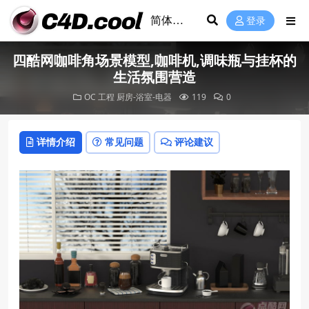
登录
四酷网咖啡角场景模型,咖啡机,调味瓶与挂杯的
生活氛围营造
OC 工程
厨房-浴室-电器
119
0
详情介绍
常见问题
评论建议