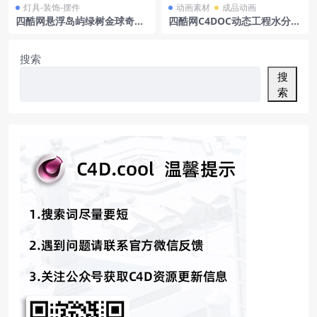
灯具-装饰-摆件
动画素材
成品动画
四酷网悬浮岛屿绿树金球奇幻
四酷网C4DOC动态工程水分汇
景观装饰品模型
聚&产品错位转场化妆品动画
搜索
搜
索