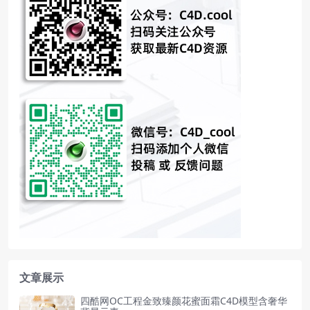
文章展示
四酷网OC工程金致臻颜花蜜面霜C4D模型含奢华