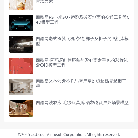
背景元素
四酷网RS小米SU7轿跑及碎石地面的交通工具类C
4D模型工程
四酷网老式双翼飞机,杂物,梯子及柜子的飞机库模
型
四酷网-阿玛尼红管唇釉与爱心高定手包的彩妆礼
盒C4D模型工程
四酷网米色沙发茶几与客厅吊灯绿植场景模型工
程
四酷网洗衣液,毛绒玩具,晾晒衣物及户外场景模型
©2025 c4d.cool Microsoft Corporation. All rights reserved.