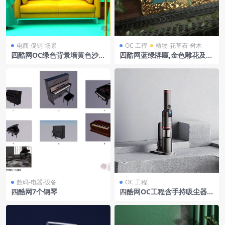
电商-促销-场景
OC 工程
植物-花草石-树木
四酷网OC绿色背景墙黄色沙发
四酷网蓝绿牌匾,金色雕花及绿
金色线条彩色造型物件电商场
色树叶的中式模型
景模型工程
数码-电器-设备
OC 工程
四酷网7个钢琴
四酷网OC工程含手持吸尘器及
水泥几何体家电展示场景