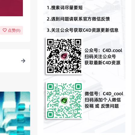
点赞(
0
)