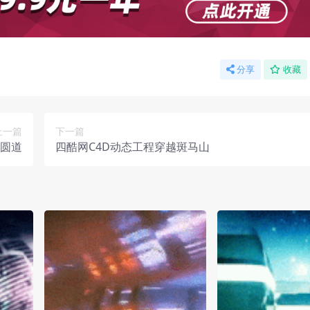
分享
收藏
上一篇
下一篇
色圆道
四酷网C4D动态工程穿越斑马山