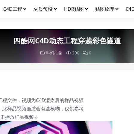
C4D工程
材质预设
HDR贴图
贴图纹理
C4
四酷网C4D动态工程穿越彩色隧道
科幻抽象
200
0
工程文件，视频为C4D渲染后的样品视频
，此样品视频画质会有些模糊，仅供参考
点击播放样品视频↓