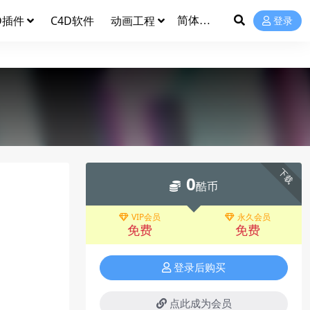
D插件
C4D软件
动画工程
登录
下载
0
酷币
VIP会员
永久会员
免费
免费
登录后购买
点此成为会员