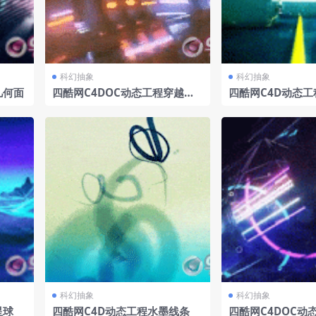
科幻抽象
科幻抽象
几何面
四酷网C4DOC动态工程穿越狭
四酷网C4D动态
长隧道
科幻抽象
科幻抽象
星球
四酷网C4D动态工程水墨线条
四酷网C4DOC动