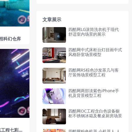
文章展示
四酷网LG滚筒洗衣机于现代
舒适室内场景的展示
工程科幻仓库
四酷网中式床柜台灯挂画中式
风格卧室场景模型
四酷网RS棕色沙发茶几与客
厅装饰场景模型工程
四酷网两部淡紫色iPhone手
机及背景模型工程
四酷网OC工程含白色设备橱
柜不锈钢冰箱及餐桌厨房场景
态工程七彩太
四酷网粉色机器,小机器人,人