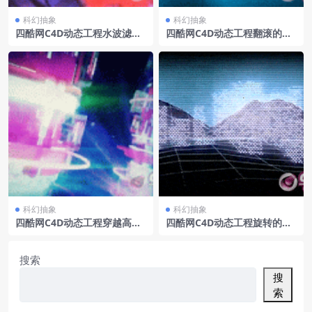
科幻抽象
科幻抽象
四酷网C4D动态工程水波滤镜
四酷网C4D动态工程翻滚的细
下燃烧的几何球体
胞
科幻抽象
科幻抽象
四酷网C4D动态工程穿越高科
四酷网C4D动态工程旋转的数
技旋转体
字模拟建筑
搜索
搜
索