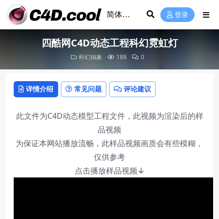
登录
四酷网C4D动态工程科幻霓虹灯
科幻抽象
188
0
详情介绍
常见问题
评论建议
此文件为C4D动态模型工程文件，此视频为渲染后的样
品视频
为保证本网站播放流畅，此样品视频画质会有些模糊，
仅供参考
点击播放样品视频↓