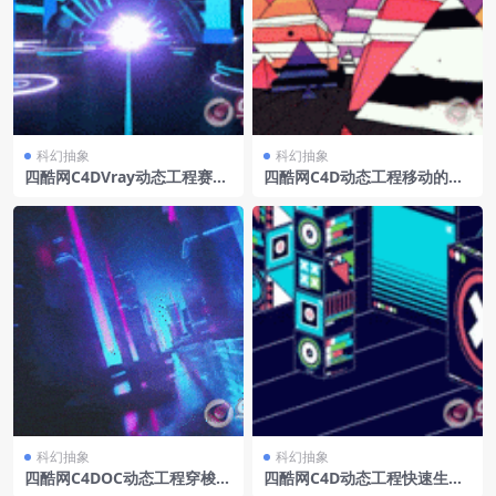
科幻抽象
科幻抽象
四酷网C4DVray动态工程赛博
四酷网C4D动态工程移动的三
朋克穿梭拱桥
角体
科幻抽象
科幻抽象
四酷网C4DOC动态工程穿梭赛
四酷网C4D动态工程快速生长
博朋克街道
的立方体