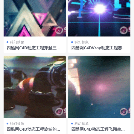
科幻抽象
科幻抽象
四酷网C4D动态工程穿越三角
四酷网C4DVray动态工程赛博
区
朋克穿梭拱桥
科幻抽象
科幻抽象
四酷网C4D动态工程旋转的探
四酷网C4D动态工程飞翔生长
头
的数字