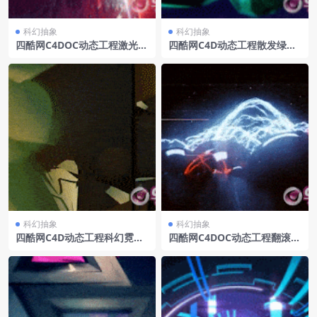
科幻抽象
科幻抽象
四酷网C4DOC动态工程激光穿
四酷网C4D动态工程散发绿光
梭山丘
的几何漂浮体
科幻抽象
科幻抽象
四酷网C4D动态工程科幻霓虹
四酷网C4DOC动态工程翻滚的
灯
烟雾2