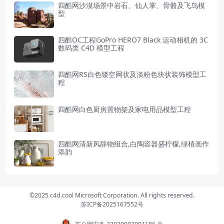
四酷网沙漠场景中岩石、仙人掌、骨骼及飞鸟模
型
四酷OC工程GoPro HERO7 Black 运动相机的 3C
数码类 C4D 模型工程
四酷网RS白色镂空网状及淡粉色块状装饰模型工
程
四酷网白色厨房置物架及家电用品模型工程
四酷网清新风静物组合,白陶容器盛柠檬,绿植画作
添韵
©2025 c4d.cool Microsoft Corporation. All rights reserved.
苏ICP备2025167552号
苏公网安备 32030002001186 号