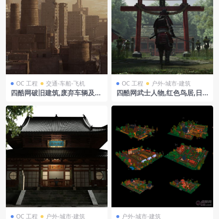
OC 工程
交通-车船-飞机
OC 工程
户外-城市-建筑
四酷网破旧建筑,废弃车辆及荒
四酷网武士人物,红色鸟居,日
芜景象的未来城市模型
式建筑及石灯笼模型
OC 工程
户外-城市-建筑
户外-城市-建筑