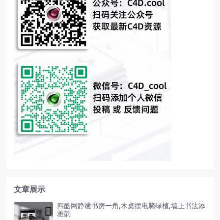
文章展示
四酷网静谧书房一角,木桌摆电脑绿植,墙上书法添
雅韵