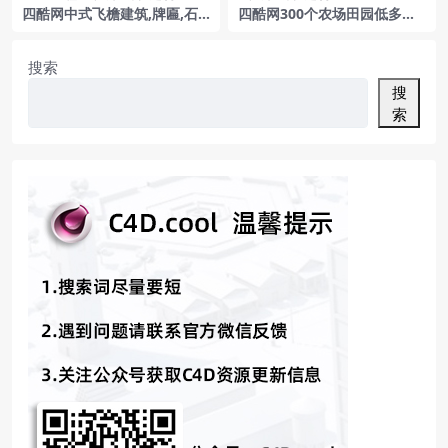
四酷网中式飞檐建筑,牌匾,石
四酷网300个农场田园低多边
雕像及绿树的场景模型
形减面体场景C4D模型
搜索
搜
索