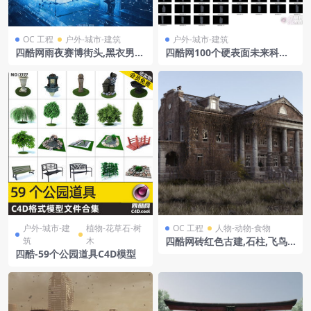
OC 工程
户外-城市-建筑
户外-城市-建筑
四酷网雨夜赛博街头,黑衣男
四酷网100个硬表面未来科幻
子.霓虹招牌与机械躯体
赛伯朋克高楼建筑模型
户外-城市-建
植物-花草石-树
OC 工程
人物-动物-食物
筑
木
四酷网砖红色古建,石柱,飞鸟
及周边草木的荒废建筑模型
四酷-59个公园道具C4D模型