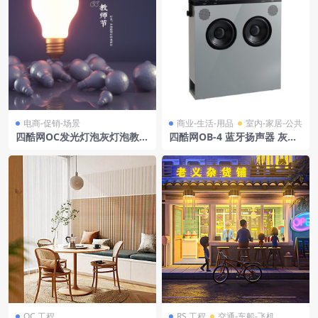
电商-促销-场景
商业-生活-用品
室内-家居-公共
四酷网OC发光灯泡灰灯泡教师
四酷网OB-4 蓝牙扬声器 灰色
节礼品展示场景
模型 Teenage Engineering
OC 工程
RS 工程
交通-车船-飞机