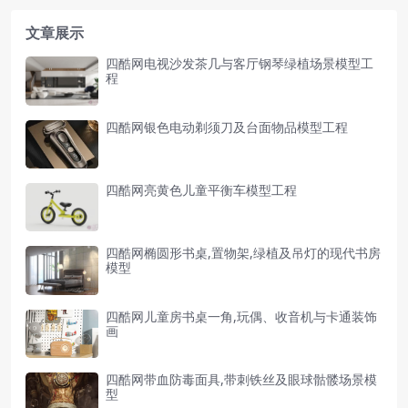
文章展示
四酷网电视沙发茶几与客厅钢琴绿植场景模型工
程
四酷网银色电动剃须刀及台面物品模型工程
四酷网亮黄色儿童平衡车模型工程
四酷网椭圆形书桌,置物架,绿植及吊灯的现代书房
模型
四酷网儿童房书桌一角,玩偶、收音机与卡通装饰
画
四酷网带血防毒面具,带刺铁丝及眼球骷髅场景模
型