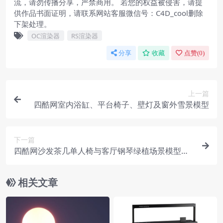
流，请勿传播分享，严禁商用。 若您的权益被侵害，请提
供作品书面证明，请联系网站客服微信号：C4D_cool删除
下架处理。
OC渲染器
RS渲染器
分享
收藏
点赞(
0
)
上一篇
四酷网室内浴缸、平台椅子、壁灯及窗外雪景模型
下一篇
四酷网沙发茶几单人椅与客厅钢琴绿植场景模型工
程
相关文章