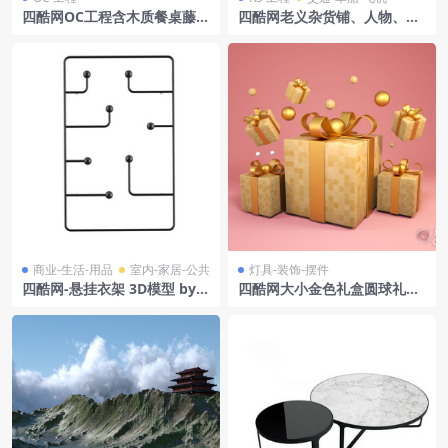
四酷网OC工程含木质餐桌藤编
四酷网老义杂货铺、人物、自
餐椅木质卡座及米色吊灯
行车及街边元素场景模型
商业-生活-用品
室内-家居-公共
灯具-装饰-摆件
四酷网-悬挂衣架 3D模型 by K
四酷网大小金色礼盒圆球礼品
arakter
装饰品模型