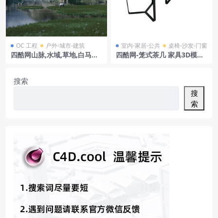
OC 工程
户外-城市-建筑
室内-家居-公共
桌椅-沙发-门窗
四酷网山脉,水域,草地,白马及
四酷网-笼式茶几 家具3D模型
山顶中式建筑的山水模型
by Tacchini
搜索
搜
索