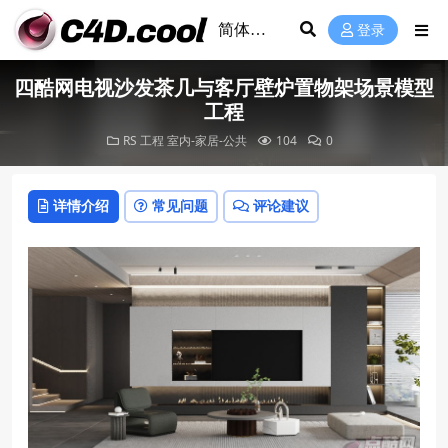
登录
四酷网电视沙发茶几与客厅壁炉置物架场景模型
工程
RS 工程
室内-家居-公共
104
0
详情介绍
常见问题
评论建议