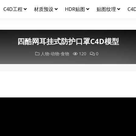
C4D工程
材质预设
HDR贴图
贴图纹理
C4
四酷网耳挂式防护口罩C4D模型
人物-动物-食物
120
0