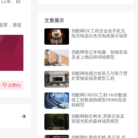
：口罩、防
文章展示
侵害，请提
四酷网OC工程含金色手机无
线充电器白色充电线展示场景
四酷网笔记本电脑、智能音箱
及桌上物品和绿植模型
四酷网电视沙发茶几与客厅壁
炉置物架场景模型工程
点赞(
0
)
四酷网C4DOC工程-HUD数据
线工程数据线模型HDMI高清
线模型
四酷网粗壮树木,苔藓石块及
斑驳光影的森林场景模型
四酷网红黑电竞椅,显示器,音