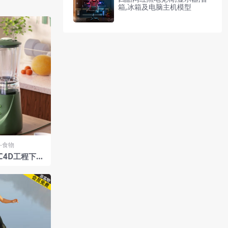
箱,冰箱及电脑主机模型
-食物
4D工程下载,
含多种水果配件