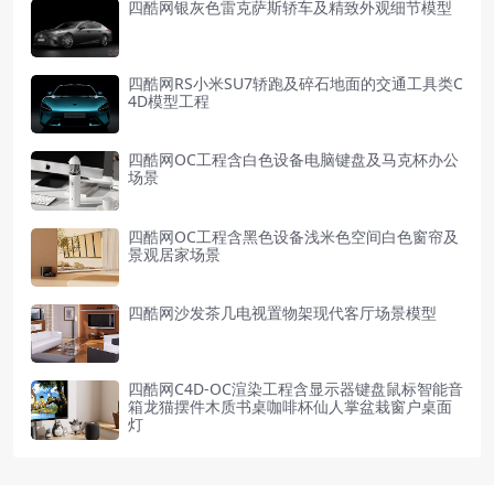
四酷网银灰色雷克萨斯轿车及精致外观细节模型
四酷网RS小米SU7轿跑及碎石地面的交通工具类C
4D模型工程
四酷网OC工程含白色设备电脑键盘及马克杯办公
场景
四酷网OC工程含黑色设备浅米色空间白色窗帘及
景观居家场景
四酷网沙发茶几电视置物架现代客厅场景模型
四酷网C4D-OC渲染工程含显示器键盘鼠标智能音
箱龙猫摆件木质书桌咖啡杯仙人掌盆栽窗户桌面
灯