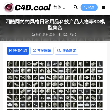
登录
四酷网简约风格日常用品科技产品人物等3D模
型集合
科幻-武器-工业
122
0
详情介绍
常见问题
评论建议