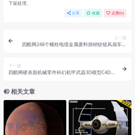
下架处理。
分享
收藏
点赞(
0
)
上一篇
四酷网248个螺栓电缆金属废料插销铰链风扇车轮
管零配件模型预设
下一篇
四酷网硬表面机械零件科幻机甲武器3D模型C4D工
程集合
相关文章