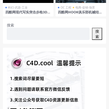
科幻-武器-工业
OC 工程
电商-促销-场景
四酷网现代写实突击步枪3D模
四酷网HOOK俱乐部机械结构,
型C4D工程
区域标识及联系信息模型
搜索
搜
索