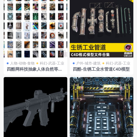
人物-动物-食物
科幻-武器-工业
户外-城市-建筑
科幻-武器-工业
四酷网科技抽象人体自然等多
四酷-生锈工业水管道C4D模型
元元素C4D模型集合