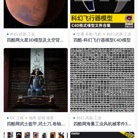
科幻-武器-工业
交通-车船-飞机
科幻-武器-工业
四酷网火星3D模型及太空背景
四酷-科幻飞行器模型C4D模型
C4D工程
OC 工程
电商-促销-场景
科幻-武器-工业
四酷网武士盔甲,武士刀,卷轴
四酷网海量工业风机械零件3D
及日式灯笼的室内模型
模型C4D工程集合