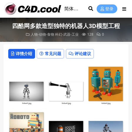
登录
四酷网多款造型独特的机器人3D模型工程
人物-动物-食物
科幻-武器-工业
128
0
详情介绍
常见问题
评论建议