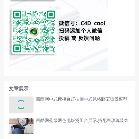
文章展示
四酷网中式床柜台灯挂画中式风格卧室场景模型
四酷网蓝绿两色电饭煲组合展示,搭配白玫瑰装饰