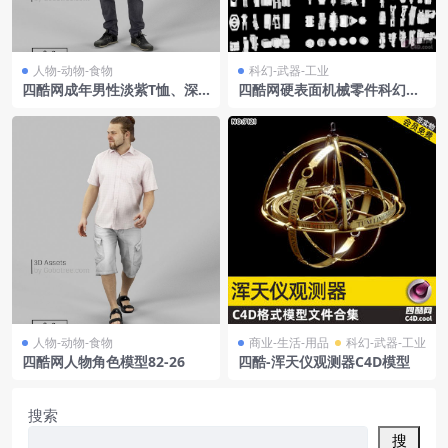
人物-动物-食物
科幻-武器-工业
四酷网成年男性淡紫T恤、深
四酷网硬表面机械零件科幻机
灰牛仔裤及手表C4D模型工程
甲武器3D模型C4D工程集合
人物-动物-食物
商业-生活-用品
科幻-武器-工业
四酷网人物角色模型82-26
四酷-浑天仪观测器C4D模型
搜索
搜