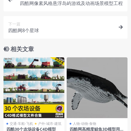
四酷网像素风格悬浮岛屿游戏及动画场景模型工程
下一篇
四酷网8个星球
相关文章
交通-车船-飞机
户外-城市-建筑
人物-动物-食物
四酷30个农场设备C4D模型
四酷网高精度鲸鱼3D模型用于