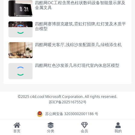
四酷网OC工程含黑色柱状数码设备智能显示屏及
金属文具
四酷网赛博朋克建筑,霓虹灯招牌,红灯笼及木质平
台模型
四酷网暖光客厅,浅棕沙发配圆茶几,绿植添生机
四酷网红色沙发茶几吊灯现代室内休息区模型
©2025 c4d.cool Microsoft Corporation. All rights reserved.
苏ICP备2025167552号
苏公网安备 32030002001186 号
首页
分类
会员
我的