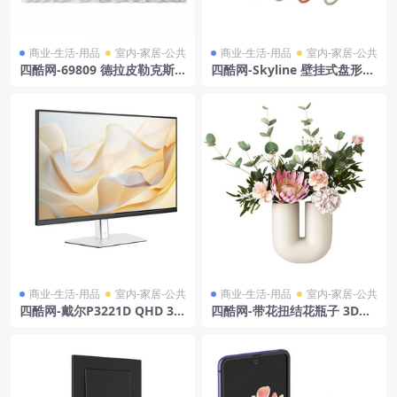
商业-生活-用品
室内-家居-公共
商业-生活-用品
室内-家居-公共
四酷网-69809 德拉皮勒克斯
四酷网-Skyline 壁挂式盘形衣
透明帷幔 窗帘
帽架 晾衣架 架子 3D模型 by
Calligaris
商业-生活-用品
室内-家居-公共
商业-生活-用品
室内-家居-公共
四酷网-戴尔P3221D QHD 31.
四酷网-带花扭结花瓶子 3D模
5英寸OLED显示器模型
型 by Muuto