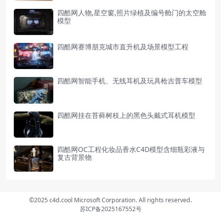
四酷网人物,星空窗,照片绿植及编号舱门的太空舱
模型
四酷网赛博朋克城市直升机及场景模型工程
四酷网智能手机、无线耳机及玩具枪吉普车模型
四酷网挂在苔藓树枝上的黑色头戴式耳机模型
四酷网OC工程化妆品香水C4D模型含细瓶彩液与
复古背景物
©2025 c4d.cool Microsoft Corporation. All rights reserved.
苏ICP备2025167552号