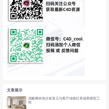
文章展示
四酷网米色沙发茶几与客厅绿植灯具场景模型工
程