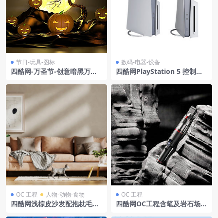
节日-玩具-图标
数码-电器-设备
四酷网-万圣节-创意暗黑万圣
四酷网PlayStation 5 控制台
节南瓜灯C4D美陈
盘片 PS5 30 周年纪念版 by
索尼
OC 工程
人物-动物-食物
OC 工程
四酷网浅棕皮沙发配抱枕毛毯,
四酷网OC工程含笔及岩石场景
茶几绿植与斑点小猫
文具创意展示场景