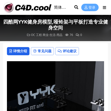
登录
四酷网YYK健身房模型,哑铃架与平板打造专业健
身空间
OC 工程
商业-生活-用品
76
0
详情介绍
常见问题
评论建议