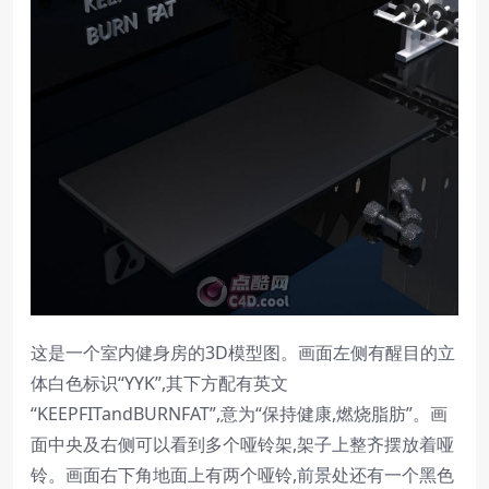
这是一个室内健身房的3D模型图。画面左侧有醒目的立
体白色标识“YYK”,其下方配有英文
“KEEPFITandBURNFAT”,意为“保持健康,燃烧脂肪”。画
面中央及右侧可以看到多个哑铃架,架子上整齐摆放着哑
铃。画面右下角地面上有两个哑铃,前景处还有一个黑色