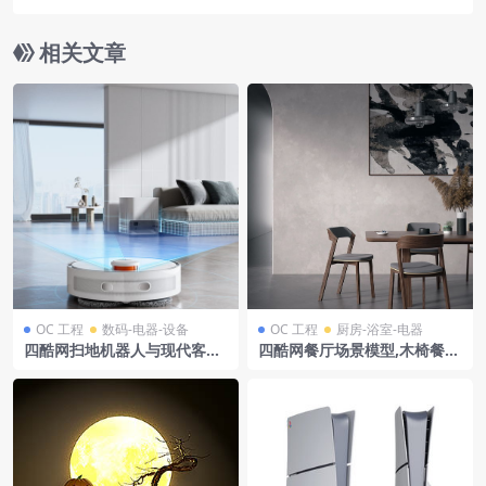
相关文章
OC 工程
数码-电器-设备
OC 工程
厨房-浴室-电器
四酷网扫地机器人与现代客厅
四酷网餐厅场景模型,木椅餐桌
场景模型工程
配水墨挂画,尽显雅致