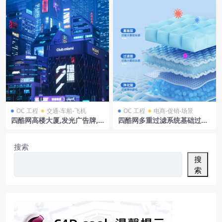
OC 工程
交通-车船-飞机
OC 工程
电商-促销-场景
四酷网高楼大厦,发光广告牌,
四酷网多重过滤系统基础过滤
红色汽车及行人的赛博城市模
净化层结构模型工程
型
搜索
搜
索