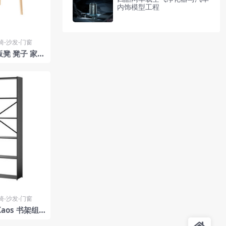
内饰模型工程
椅-沙发-门窗
板凳 凳子 家具
椅-沙发-门窗
Kaos 书架组