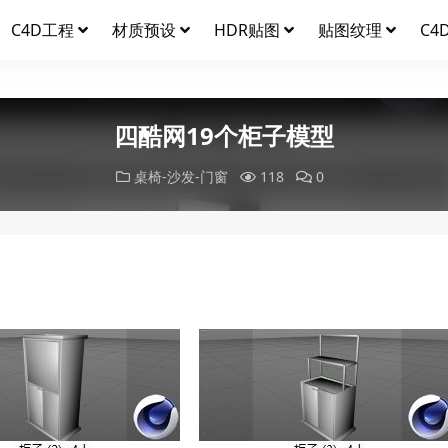
C4D工程
材质预设
HDR贴图
贴图纹理
C4
四酷网19个柜子模型
桌椅-沙发-门窗
118
0