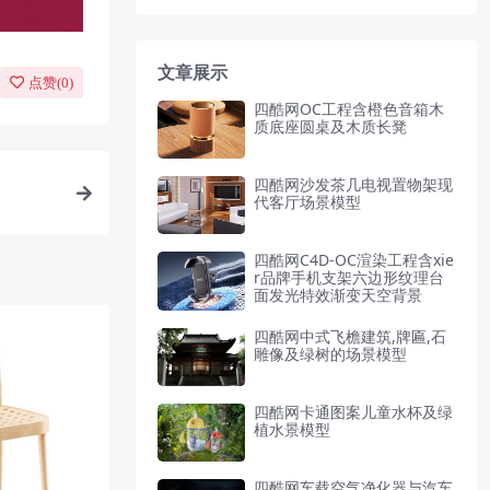
文章展示
点赞(
0
)
四酷网OC工程含橙色音箱木
质底座圆桌及木质长凳
四酷网沙发茶几电视置物架现
代客厅场景模型
四酷网C4D-OC渲染工程含xie
r品牌手机支架六边形纹理台
面发光特效渐变天空背景
四酷网中式飞檐建筑,牌匾,石
雕像及绿树的场景模型
四酷网卡通图案儿童水杯及绿
植水景模型
四酷网车载空气净化器与汽车