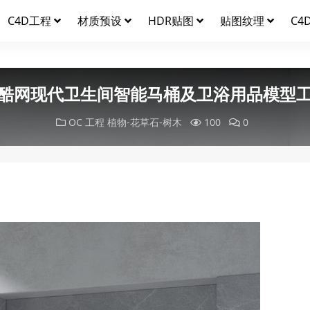
C4D工程
材质预设
HDR贴图
贴图纹理
C4
酷网现代卫生间智能马桶及卫浴用品模型
OC 工程
植物-花草石-树木
100
0