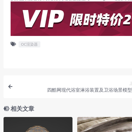
OC渲染器
四酷网现代浴室淋浴装置及卫浴场景模型
相关文章