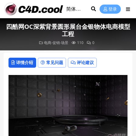
登录
四酷网OC深紫背景圆形展台金银物体电商模型
工程
电商-促销-场景
110
0
详情介绍
常见问题
评论建议