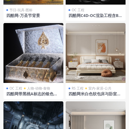
节日-玩具-图标
OC 工程
四酷网-万圣节背景
四酷网C4D-OC渲染工程含B&
O头戴式耳机黑色背景
OC 工程
人物-动物-食物
RS 工程
室内-家居-公共
四酷网带黑桃A标志的银色盒
四酷网米白色软包床与卧室床
子及六瓶香槟模型
头柜衣柜场景模型工程