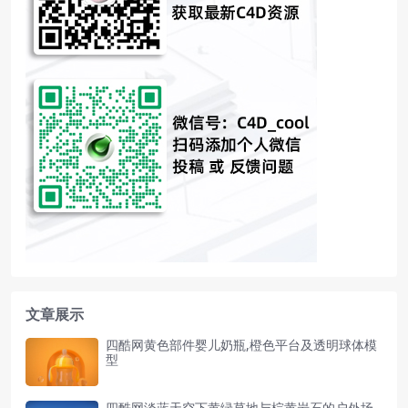
文章展示
四酷网黄色部件婴儿奶瓶,橙色平台及透明球体模
型
四酷网淡蓝天空下黄绿草地与棕黄岩石的户外场