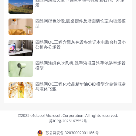
景
四酷网橙色沙发,圆桌摆件及墙面装饰室内场景模
型
四酷网OC工程含黑灰色设备笔记本电脑台灯及办
公椅办公场景
四酷网浅绿色吹风机,洗手液瓶及洗手池浴室场景
模型
四酷网OC工程化妆品精华油C4D模型含金黄瓶身
与液体飞溅
©2025 c4d.cool Microsoft Corporation. All rights reserved.
苏ICP备2025167552号
苏公网安备 32030002001186 号