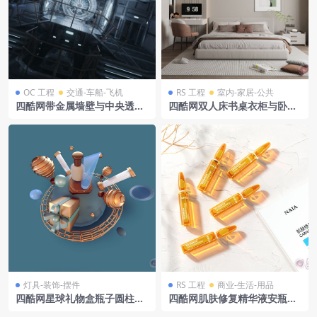
OC 工程
交通-车船-飞机
RS 工程
室内-家居-公共
四酷网带金属墙壁与中央透明
四酷网双人床书桌衣柜与卧室
装置的科幻内部空间
时钟摆件场景模型工程
灯具-装饰-摆件
RS 工程
商业-生活-用品
四酷网星球礼物盒瓶子圆柱形
四酷网肌肤修复精华液安瓶及
物体场景
标签模型