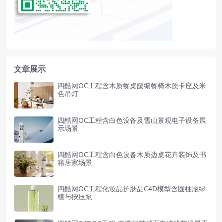
文章展示
四酷网OC工程含木质餐桌藤编餐椅木质卡座及米
色吊灯
四酷网OC工程含白色设备及雪山景观电子设备展
示场景
四酷网OC工程含白色设备木质边桌花卉装饰及书
籍居家场景
四酷网OC工程化妆品护肤品C4D模型含圆柱瓶绿
植与按压泵