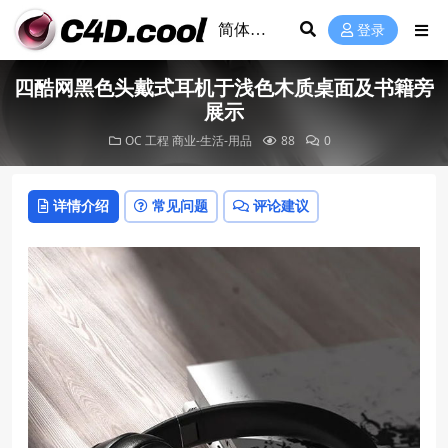
登录
四酷网黑色头戴式耳机于浅色木质桌面及书籍旁
展示
OC 工程
商业-生活-用品
88
0
详情介绍
常见问题
评论建议