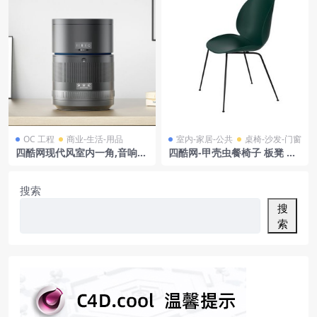
OC 工程
商业-生活-用品
室内-家居-公共
桌椅-沙发-门窗
四酷网现代风室内一角,音响伴
四酷网-甲壳虫餐椅子 板凳 凳
蒲苇花瓶与书籍
子无软垫版 家具3D模型 by G
ubi
搜索
搜
索