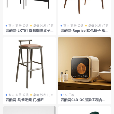
室内-家居-公共
桌椅-沙发-门窗
室内-家居-公共
桌椅-沙发-门窗
四酷网-LXT01 圆形咖啡桌子
四酷网-Reprise 软包椅子 板
模型 by Leolux LX
凳 凳子 家具3D模型 by L.Erc
olani
室内-家居-公共
桌椅-沙发-门窗
OC 工程
四酷网-鸟雀吧凳 门楣庐
四酷网C4D-OC渲染工程含迷
你洗衣机洗手台水龙头香氛喷
雾洗手液瓶木质台面橱柜墙面
背景