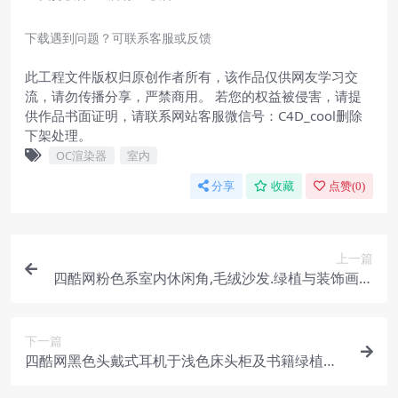
下载遇到问题？可联系客服或反馈
此工程文件版权归原创作者所有，该作品仅供网友学习交
流，请勿传播分享，严禁商用。 若您的权益被侵害，请提
供作品书面证明，请联系网站客服微信号：C4D_cool删除
下架处理。
OC渲染器
室内
分享
收藏
点赞(
0
)
上一篇
四酷网粉色系室内休闲角,毛绒沙发.绿植与装饰画布
置
下一篇
四酷网黑色头戴式耳机于浅色床头柜及书籍绿植旁
展示