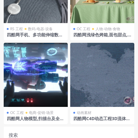
RS 工程
数码-电器-设备
OC 工程
人物-动物-食物
四酷网手机、多功能伸缩数据
四酷网浅绿色烤箱,面包甜点,
线及居家场景模型
花瓶及椅子餐桌场景模型
OC 工程
电商-促销-场景
动画素材
四酷网人物模型,扫描台及全息
四酷网C4D动态工程3D流体动
数据界面的科幻扫描场景模型
态水泡水气泡动画abc资产2
搜索