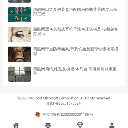
四酷网口红及包装盒搭配国潮白鹤背景的展示模
型工程
四酷网黑色头戴式耳机于浅色床头柜及书籍绿植
旁展示
四酷网带血防毒面具,带刺铁丝及眼球骷髅场景模
型
四酷网简约厨房,灰橱柜.木岛台.高脚凳与城市窗
景
©2025 c4d.cool Microsoft Corporation. All rights reserved.
苏ICP备2025167552号
苏公网安备 32030002001186 号