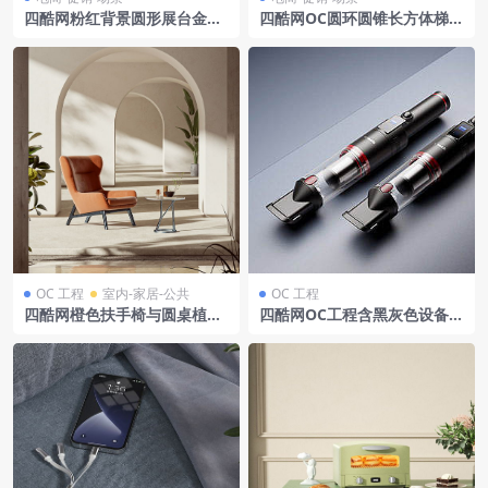
四酷网粉红背景圆形展台金心
四酷网OC圆环圆锥长方体梯子
形框音箱电商模型工程
电商场景模型
OC 工程
室内-家居-公共
OC 工程
四酷网橙色扶手椅与圆桌植物
四酷网OC工程含黑灰色设备产
场景模型工程
品展示场景