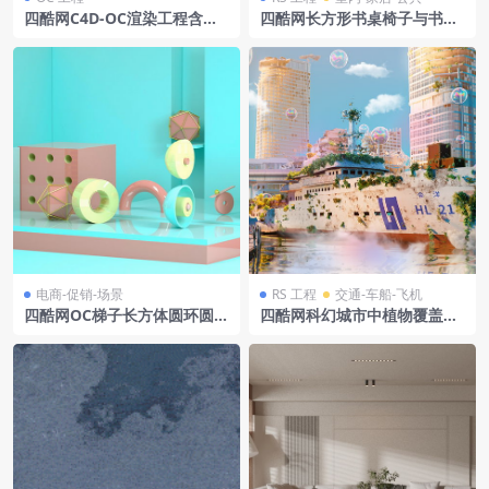
四酷网C4D-OC渲染工程含散
四酷网长方形书桌椅子与书房
热组件渐变背景台面
置物架摆件场景模型工程
电商-促销-场景
RS 工程
交通-车船-飞机
四酷网OC梯子长方体圆环圆柱
四酷网科幻城市中植物覆盖船
体电商场景模型
只及高楼泡泡景观模型