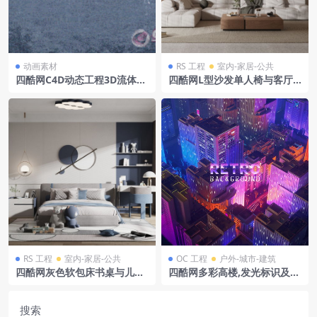
动画素材
RS 工程
室内-家居-公共
四酷网C4D动态工程3D流体动
四酷网L型沙发单人椅与客厅
态水泡水气泡动画abc资产3
茶几落地灯场景模型工程
RS 工程
室内-家居-公共
OC 工程
户外-城市-建筑
四酷网灰色软包床书桌与儿童
四酷网多彩高楼,发光标识及“R
卧室玩具装饰场景模型工程
ETROBACKGROUND”文字的
都市模型
搜索