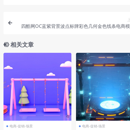
四酷网OC蓝紫背景波点标牌彩色几何金色线条电商
相关文章
电商-促销-场景
电商-促销-场景