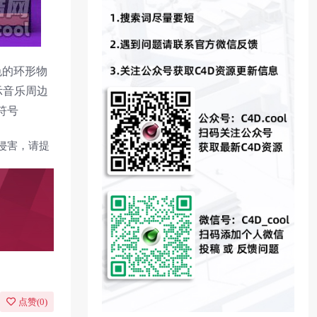
色的环形物
示音乐周边
符号
侵害，请提
点赞(
0
)