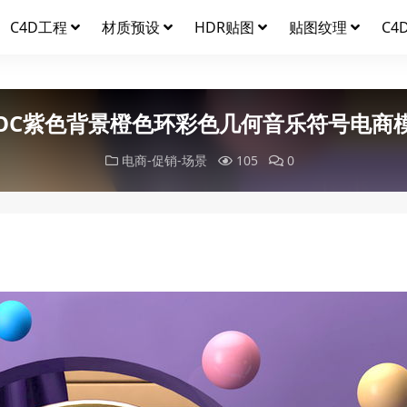
C4D工程
材质预设
HDR贴图
贴图纹理
C4
OC紫色背景橙色环彩色几何音乐符号电商
电商-促销-场景
105
0