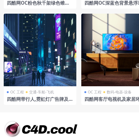
四酷网OC粉色秋千架绿色锥形
四酷网OC深蓝色背景悬浮
树云朵花枝电商模型工程
发光平台金属支架电商模
OC 工程
交通-车船-飞机
OC 工程
数码-电器-设备
四酷网带行人,霓虹灯广告牌及车
四酷网客厅电视机及家居
辆的夜晚商业街模型
型工程