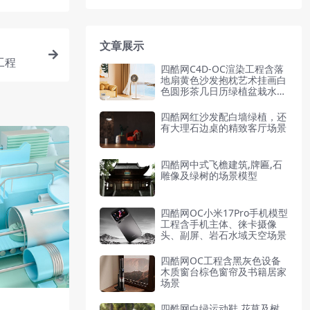
文章展示
工程
四酷网C4D-OC渲染工程含落
地扇黄色沙发抱枕艺术挂画白
色圆形茶几日历绿植盆栽水果
盘书籍米色地毯木质地板窗帘
水域景观山丘背景天空背景
四酷网红沙发配白墙绿植，还
有大理石边桌的精致客厅场景
四酷网中式飞檐建筑,牌匾,石
雕像及绿树的场景模型
四酷网OC小米17Pro手机模型
工程含手机主体、徕卡摄像
头、副屏、岩石水域天空场景
四酷网OC工程含黑灰色设备
木质窗台棕色窗帘及书籍居家
场景
四酷网白绿运动鞋,花草及树