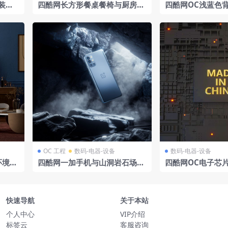
装置
四酷网长方形餐桌餐椅与厨房中
四酷网OC浅蓝色
型工程
岛台橱柜场景模型工程
几何物体电商模型
OC 工程
数码-电器-设备
数码-电器-设备
环境模
四酷网一加手机与山洞岩石场景
四酷网OC电子芯
模型工程
模型16
快速导航
关于本站
个人中心
VIP介绍
标签云
客服咨询