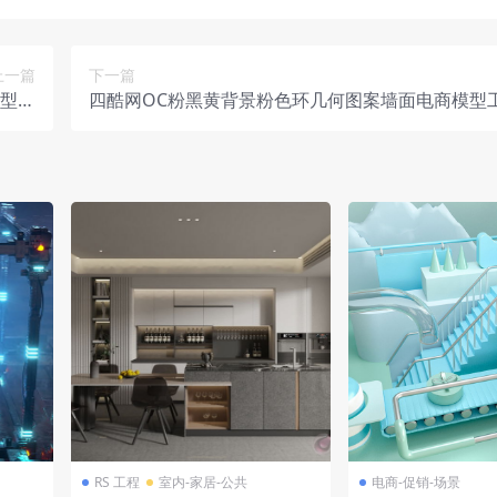
上一篇
下一篇
模型工
四酷网OC粉黑黄背景粉色环几何图案墙面电商模型
程
RS 工程
室内-家居-公共
电商-促销-场景