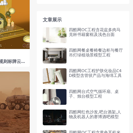
文章展示
四酷网OC工程含花盆多肉马
克杯书籍窗框及浅色台面
四酷网餐桌餐椅餐边柜与餐厅
吊灯绿植场景模型工程
规则标牌云朵
模型工程
四酷网OC工程护肤化妆品C4
D模型含管状产品与海绵工具
四酷网台式空气循环扇、桌
子、烛台模型工程
四酷网红色沙发,吧台酒架,人
物及机器人的赛博酒吧模型
四酷网OC工程含黄色耳机米