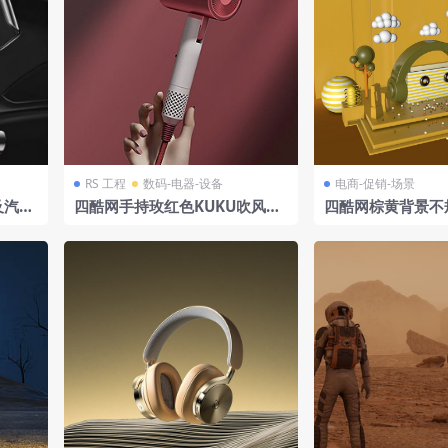
RS 工程
数码-电器-设备
电商-促销-场景
及汽车
四酷网手持玫红色KUKU吹风机
四酷网棕黄背景不
及粉红色背景模型
树木建筑模型电商