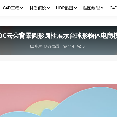
C4D工程
材质预设
HDR贴图
贴图纹理
C4
OC云朵背景圆形圆柱展示台球形物体电商
电商-促销-场景
114
0