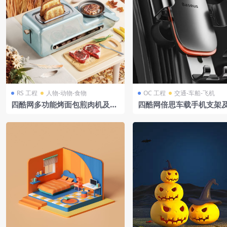
RS 工程
人物-动物-食物
OC 工程
交通-车船-飞机
四酷网多功能烤面包煎肉机及周
四酷网倍思车载手机支架
边食材装饰模型
出风口模型工程