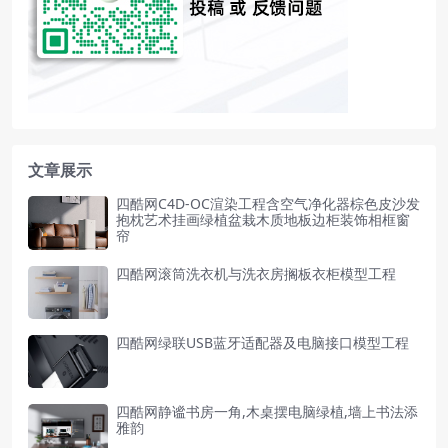
文章展示
四酷网C4D-OC渲染工程含空气净化器棕色皮沙发
抱枕艺术挂画绿植盆栽木质地板边柜装饰相框窗
帘
四酷网滚筒洗衣机与洗衣房搁板衣柜模型工程
四酷网绿联USB蓝牙适配器及电脑接口模型工程
四酷网静谧书房一角,木桌摆电脑绿植,墙上书法添
雅韵