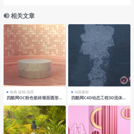
相关文章
电商-促销-场景
动画素材
四酷网OC粉色瓷砖墙面圆形大
四酷网C4D动态工程3D流体动
理石台水面拱形窗电商模型工
态水泡水气泡动画abc资产6
程