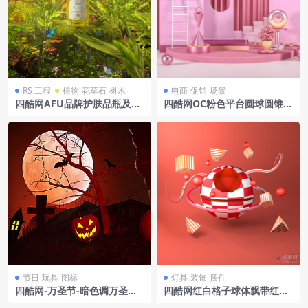
RS 工程
植物-花草石-树木
电商-促销-场景
四酷网AFU品牌护肤品瓶及热
四酷网OC粉色平台圆球圆锥体
带植物蝴蝶模型
饰品电商场景模型
节日-玩具-图标
灯具-装饰-摆件
四酷网-万圣节-暗色调万圣节
四酷网红白格子球体飘带红白
明月夜景主题C4D创意场景
条纹几何场景