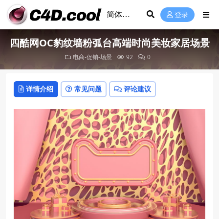
登录
四酷网OC豹纹墙粉弧台高端时尚美妆家居场景
电商-促销-场景
92
0
详情介绍
常见问题
评论建议