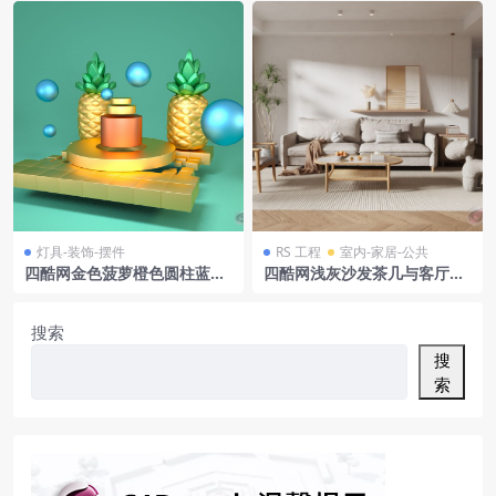
灯具-装饰-摆件
RS 工程
室内-家居-公共
四酷网金色菠萝橙色圆柱蓝色
四酷网浅灰沙发茶几与客厅绿
圆球电商场景模型
植摆件场景模型工程
搜索
搜
索