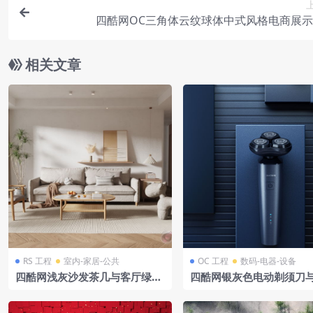
四酷网OC三角体云纹球体中式风格电商展
相关文章
RS 工程
室内-家居-公共
OC 工程
数码-电器-设备
四酷网浅灰沙发茶几与客厅绿植
四酷网银灰色电动剃须刀
摆件场景模型工程
场景模型工程