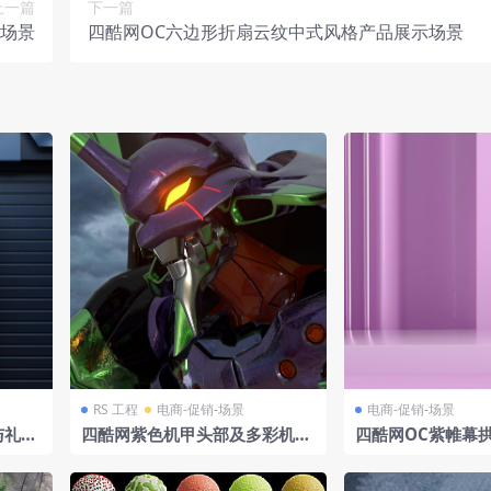
上一篇
下一篇
示场景
四酷网OC六边形折扇云纹中式风格产品展示场景
RS 工程
电商-促销-场景
电商-促销-场景
与礼盒
四酷网紫色机甲头部及多彩机
四酷网OC紫帷幕
身、阴沉天空模型
礼盒电商展示场景