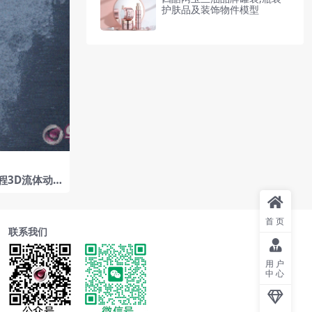
护肤品及装饰物件模型
程3D流体动
bc资产14
首页
联系我们
用户
中心