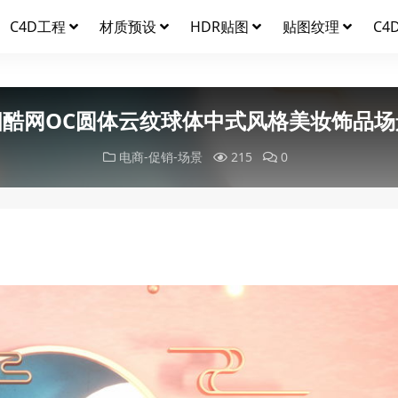
C4D工程
材质预设
HDR贴图
贴图纹理
C4
四酷网OC圆体云纹球体中式风格美妆饰品场
电商-促销-场景
215
0