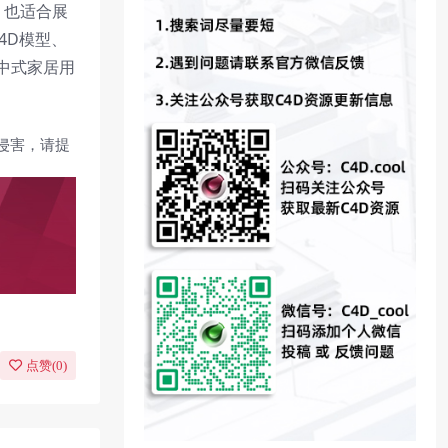
；也适合展
4D模型、
中式家居用
侵害，请提
点赞(
0
)