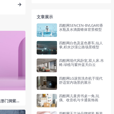
文章展示
四酷网SENCEN-BVLGARI香
水瓶及水滴圆锥体背景模型
四酷网白色及蓝色赛车,仙人
掌,积水沙漠公路场景模型
四酷网现代风卧室,双人床.吊
椅.绿植与窗外蓝天白云
四酷网LG滚筒洗衣机于现代
舒适室内场景的展示
四酷网儿童房书桌一角,玩
偶、收音机与卡通装饰画
拱形门洞紫色
四酷网玉兰油品牌罐装,瓶装