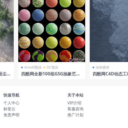
Arnold预设
OC预设
动画素材
面尘土
四酷网全新100组GSG抽象艺术
四酷网C4D动态工
贴图和预设MaterialColorfulA
态水泡水气泡动画a
bstracts
快速导航
关于本站
个人中心
VIP介绍
标签云
客服咨询
免责声明
推广计划