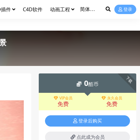
D插件
C4D软件
动画工程
登录
景
下载
0
酷币
VIP会员
永久会员
免费
免费
登录后购买
点此成为会员