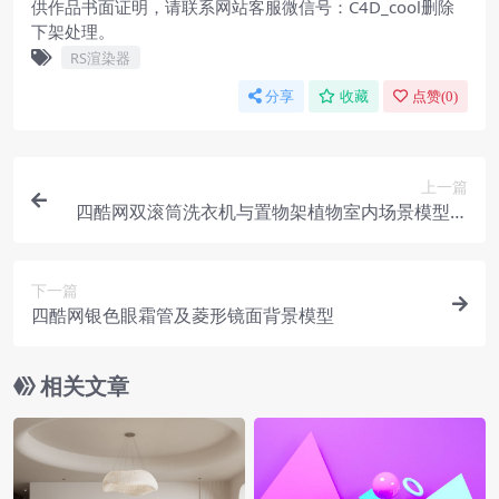
供作品书面证明，请联系网站客服微信号：C4D_cool删除
下架处理。
RS渲染器
分享
收藏
点赞(
0
)
上一篇
四酷网双滚筒洗衣机与置物架植物室内场景模型工
程
下一篇
四酷网银色眼霜管及菱形镜面背景模型
相关文章