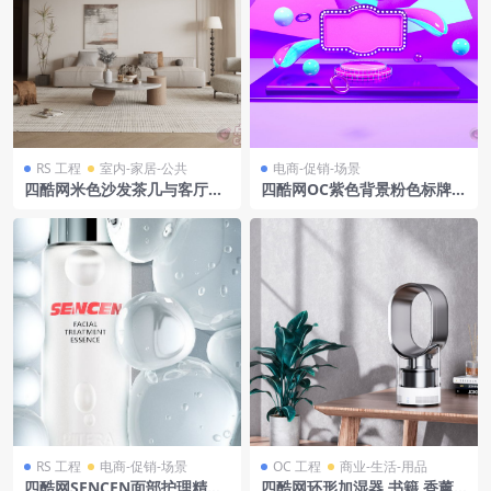
RS 工程
室内-家居-公共
电商-促销-场景
四酷网米色沙发茶几与客厅吊
四酷网OC紫色背景粉色标牌彩
灯绿植场景模型工程
色几何物体电商模型工程
RS 工程
电商-促销-场景
OC 工程
商业-生活-用品
四酷网SENCEN面部护理精华
四酷网环形加湿器,书籍,香薰