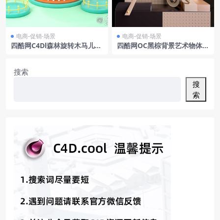
电商-促销-场景
电商-促销-场景
四酷网C4Dl森林旋转木马儿童
四酷网OC黑棕背景艺术物体金
玩具服饰礼品场景
属框架绿植盆栽电商模型工程
搜索
搜
索