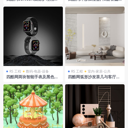
瓶及环绕水珠模型
及绿植室内摆放模型
RS 工程
数码-电器-设备
RS 工程
室内-家居-公共
四酷网两块智能手表及黑色岩
四酷网弧形沙发茶几与客厅单
石背景模型
人椅楼梯场景模型工程