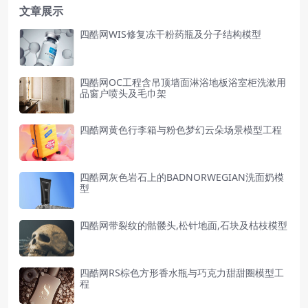
文章展示
四酷网WIS修复冻干粉药瓶及分子结构模型
四酷网OC工程含吊顶墙面淋浴地板浴室柜洗漱用
品窗户喷头及毛巾架
四酷网黄色行李箱与粉色梦幻云朵场景模型工程
四酷网灰色岩石上的BADNORWEGIAN洗面奶模
型
四酷网带裂纹的骷髅头,松针地面,石块及枯枝模型
四酷网RS棕色方形香水瓶与巧克力甜甜圈模型工
程