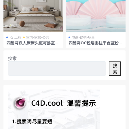
RS 工程
室内-家居-公共
电商-促销-场景
四酷网双人床床头柜与卧室衣
四酷网OC粉扇圆柱平台蓝粉幕
柜飘窗场景模型工程
布电商展示场景
搜索
搜
索