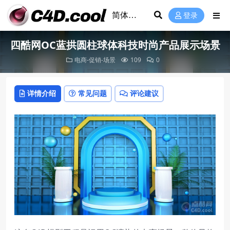
登录
四酷网OC蓝拱圆柱球体科技时尚产品展示场景
电商-促销-场景
109
0
详情介绍
常见问题
评论建议