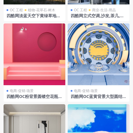
OC 工程
植物-花草石-树木
OC 工程
商业-生活-用品
四酷网淡蓝天空下黄绿草地与
四酷网立式空调,沙发,茶几,装
棕黄岩石的户外场景
饰画室内家居场景模型
电商-促销-场景
电商-促销-场景
四酷网OC粉背景圆镂空花瓶美
四酷网OC蓝黄背景大型圆结构
妆珠宝电商场景模型
几何图案管机械物电商模型工
程