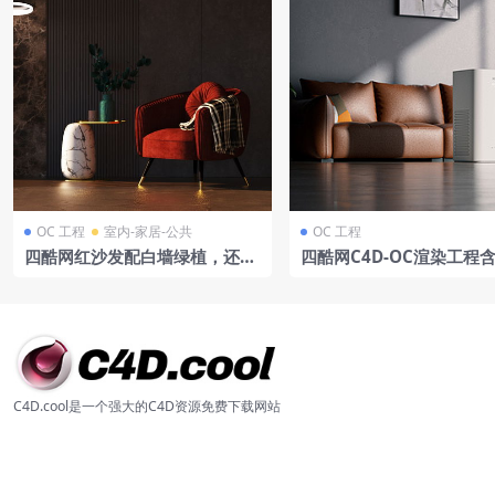
OC 工程
室内-家居-公共
OC 工程
四酷网红沙发配白墙绿植，还有
四酷网C4D-OC渲染工程
大理石边桌的精致客厅场景
净化器棕色皮沙发抱枕艺
绿植盆栽木质地板边柜装
窗帘
C4D.cool是一个强大的C4D资源免费下载网站