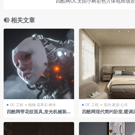
四酷网OC太阳小树彩色方体电商场
相关文章
OC 工程
植物-花草石-树木
OC 工程
室内-家居-公共
四酷网带花纹面具,发光机械装置
四酷网现代简约卧室,暖调
及烟雾背景的角色模型
木质家具,尽显舒适温馨