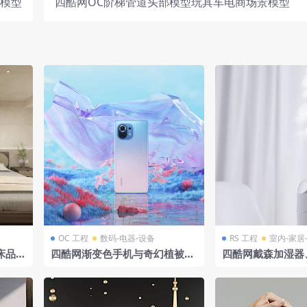
景模型
四酷网OC阶梯管道头部模型玩具车电商场景模型
OC 工程
数码-电器-设备
RS 工程
室内-家居
床品配
四酷网渐变色手机与奇幻植被水
四酷网戴森加湿器
面场景模型工程
室内简洁环境模型