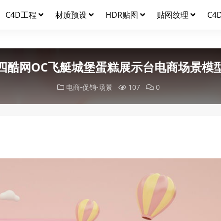
C4D工程
材质预设
HDR贴图
贴图纹理
C4
四酷网OC飞艇城堡蛋糕展示台电商场景模
电商-促销-场景
107
0