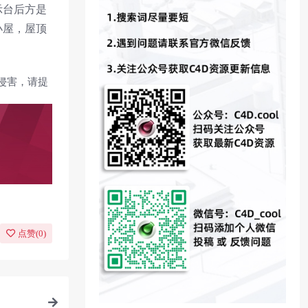
示台后方是
小屋，屋顶
侵害，请提
点赞(
0
)