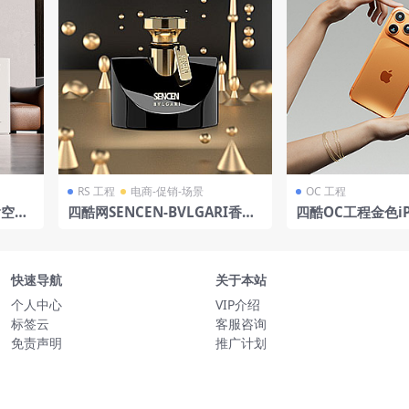
RS 工程
电商-促销-场景
OC 工程
含空气
四酷网SENCEN-BVLGARI香水
四酷OC工程金色iPh
术挂画
瓶及金色几何物体模型
o、人手及金色饰
饰相框
类C4D模型工程
快速导航
关于本站
个人中心
VIP介绍
标签云
客服咨询
免责声明
推广计划