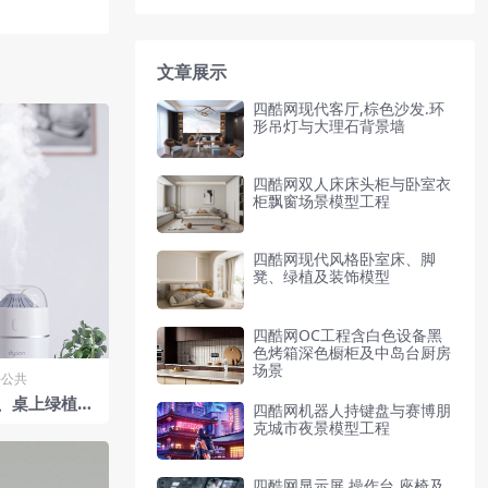
文章展示
四酷网现代客厅,棕色沙发.环
形吊灯与大理石背景墙
四酷网双人床床头柜与卧室衣
柜飘窗场景模型工程
四酷网现代风格卧室床、脚
凳、绿植及装饰模型
四酷网OC工程含白色设备黑
色烤箱深色橱柜及中岛台厨房
场景
-公共
、桌上绿植及
四酷网机器人持键盘与赛博朋
克城市夜景模型工程
四酷网显示屏,操作台,座椅及