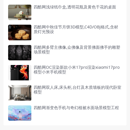
四酷网浅绿纸巾盒,透明花瓶及黄色干花的桌面
四酷网中秋佳节月饼3D模型,C4D/OBJ格式,含材
质灯光预设
四酷网多臂主佛像,众佛像及背景佛面佛手的雕塑
场景模型
四酷网OC渲染新款小米17pro渲染xiaomi17pro
模型小米手机模型
四酷网双人床,床头柜,台灯及木质墙板的现代卧室
模型
四酷网渐变色手机与奇幻植被水面场景模型工程