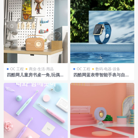
OC 工程
商业-生活-用品
OC 工程
数码-电器-设备
四酷网儿童房书桌一角,玩偶、
四酷网蓝表带智能手表与自然
收音机与卡通装饰画
水景场景模型工程