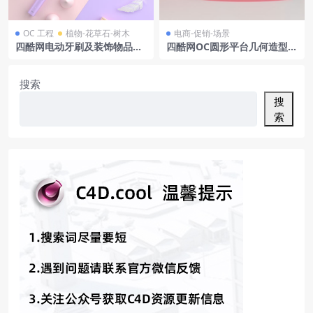
OC 工程
植物-花草石-树木
电商-促销-场景
四酷网电动牙刷及装饰物品组
四酷网OC圆形平台几何造型发
合模型工程
光元素电商场景模型
搜索
搜
索