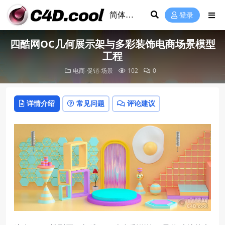
登录
四酷网OC几何展示架与多彩装饰电商场景模型
工程
电商-促销-场景
102
0
详情介绍
常见问题
评论建议