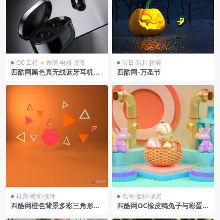
OC 工程
数码-电器-设备
节日-玩具-图标
四酷网黑色真无线蓝牙耳机及
四酷网-万圣节
充电盒模型工程
灯具-装饰-摆件
电商-促销-场景
四酷网橙色背景多彩三角形粉
四酷网OC橡皮鸭兔子与彩蛋电
色六边形场景
商童趣场景模型工程