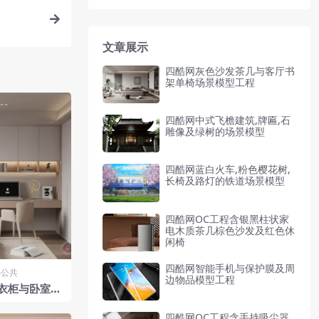
文章展示
四酷网灰色沙发茶几与客厅书
架单椅场景模型工程
四酷网中式飞檐建筑,牌匾,石
雕像及绿树的场景模型
四酷网蓝白火车,粉色樱花树,
长椅及路灯的铁道场景模型
四酷网OC工程含银黑柱状家
电木质茶几棕色沙发及红色休
闲椅
四酷网智能手机与保护膜及周
-公共
边物品模型工程
衣柜与卧室办
四酷网OC工程含手持吸尘器