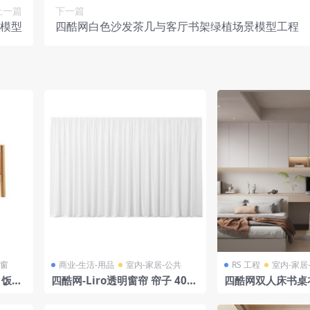
上一篇
下一篇
景模型
四酷网白色沙发茶几与客厅书架绿植场景模型工程
门窗
商业-生活-用品
室内-家居-公共
RS 工程
室内-家居
 饭桌
四酷网-Liro透明窗帘 帘子 400
四酷网双人床书桌
o
厘米 3D模型 由 Fr-One
公场景模型工程