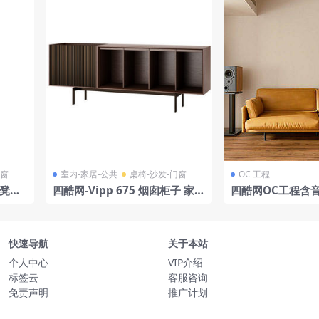
门窗
室内-家居-公共
桌椅-沙发-门窗
OC 工程
 凳子
四酷网-Vipp 675 烟囱柜子 家具
四酷网OC工程含
3D模型 由 Vipp 设计
木质边桌及木质地
快速导航
关于本站
个人中心
VIP介绍
标签云
客服咨询
免责声明
推广计划