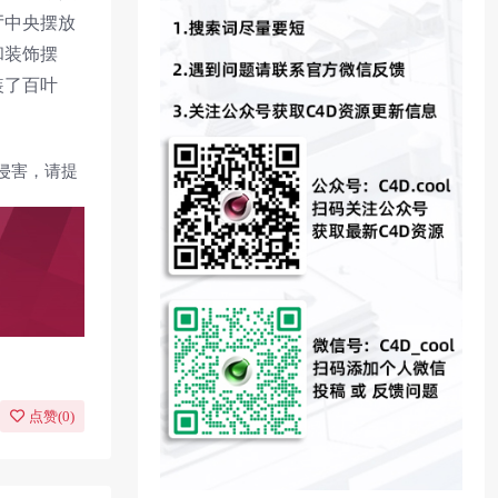
厅中央摆放
和装饰摆
装了百叶
侵害，请提
点赞(
0
)