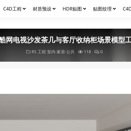
C4D工程
材质预设
HDR贴图
贴图纹理
C4
酷网电视沙发茶几与客厅收纳柜场景模型
RS 工程
室内-家居-公共
118
0