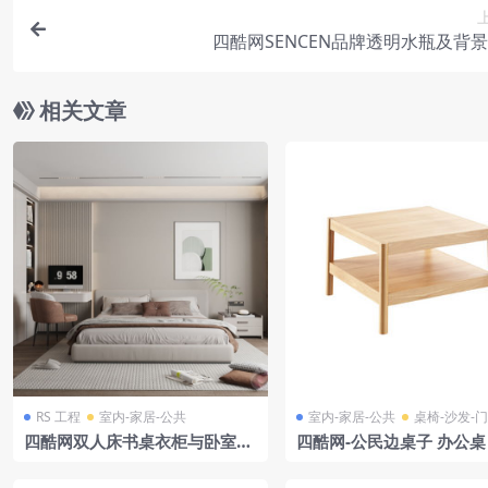
四酷网SENCEN品牌透明水瓶及背
相关文章
RS 工程
室内-家居-公共
室内-家居-公共
桌椅-沙发-
四酷网双人床书桌衣柜与卧室时
四酷网-公民边桌子 办公桌
钟摆件场景模型工程
茶几 家具3D模型 by Emk