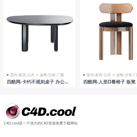
室内-家居-公共
桌椅-沙发-门窗
室内-家居-公共
桌椅-沙发-
四酷网-卡约不规则桌子 办公桌
四酷网-人形II餐椅子 板凳
饭桌 茶几185 家具3D模型 by L
家具3D模型 由Set
iu Jo Living
C4D.cool是一个强大的C4D资源免费下载网站