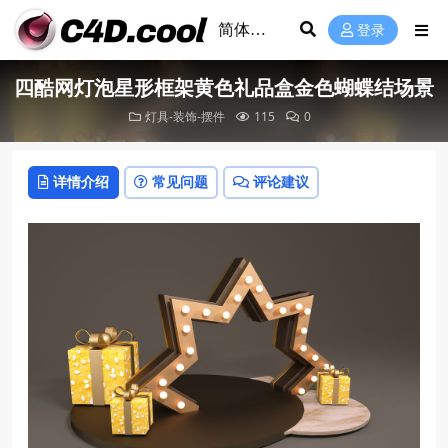
登录
四酷网灯泡星形框架黄色礼品盒金色蝴蝶结场景
灯具-装饰-摆件
115
0
详情介绍
常见问题
评论建议