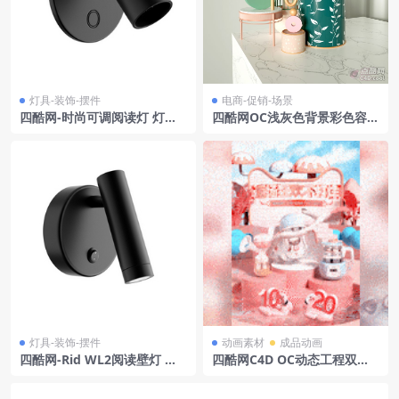
灯具-装饰-摆件
电商-促销-场景
四酷网-时尚可调阅读灯 灯具3
四酷网OC浅灰色背景彩色容器
D模型 by Leds C4
金色装饰大理石台面电商场景
模型工程
灯具-装饰-摆件
动画素材
成品动画
四酷网-Rid WL2阅读壁灯 灯
四酷网C4D OC动态工程双十
具3D模型 由扎霍照明设计
一海报-母婴类