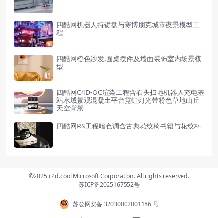
四酷网机器人持键盘与赛博朋克城市夜景模型工
程
四酷网橙色沙发,圆桌摆件及墙面装饰室内场景模
型
四酷网C4D-OC渲染工程含石头扫地机器人充电基
站水域景观混凝土平台霓虹灯光带粉色草地山丘
天空背景
四酷网RS工程暗色调含古典花纹椅书籍与花纹杯
©2025 c4d.cool Microsoft Corporation. All rights reserved.
苏ICP备2025167552号
苏公网安备 32030002001186 号