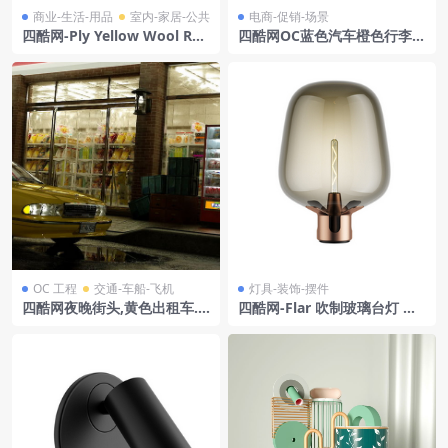
商业-生活-用品
室内-家居-公共
电商-促销-场景
四酷网-Ply Yellow Wool Rug
四酷网OC蓝色汽车橙色行李箱
3D模型 by Gan
居民楼道路电商场景模型工程
OC 工程
交通-车船-飞机
灯具-装饰-摆件
四酷网夜晚街头,黄色出租车.
四酷网-Flar 吹制玻璃台灯 灯
便利店与芬达饮料冰柜
具3D模型 大号 by Lodes