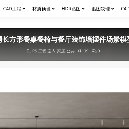
C4D工程
材质预设
HDR贴图
贴图纹理
C4
网长方形餐桌餐椅与餐厅装饰墙摆件场景模
RS 工程
室内-家居-公共
99
0