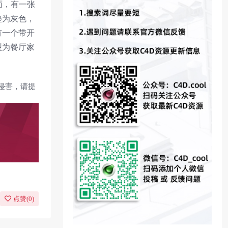
面，有一张
垫为灰色，
有一个带开
型为餐厅家
侵害，请提
点赞(
0
)