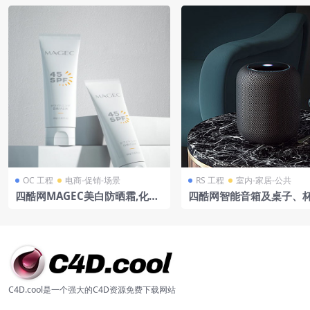
OC 工程
电商-促销-场景
RS 工程
室内-家居-公共
四酷网MAGEC美白防晒霜,化妆
四酷网智能音箱及桌子、
品,80g守护肌肤光采
椅子等场景模型
C4D.cool是一个强大的C4D资源免费下载网站