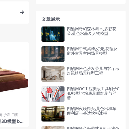
文章展示
四酷网奇幻森林树木,多彩花
朵,蓝色水晶及人物模型
四酷网中式桌椅,灯笼,花瓶及
窗外古景室内场景模型
四酷网米色沙发茶几与客厅吊
灯绿植场景模型工程
四酷网OC工程美妆工具刷子C
4D模型含粉底刷腮红刷与丝
带
四酷网夜晚街头,黄色出租车.
便利店与芬达饮料冰柜
椅-沙发-门窗
3D模型 by
四酷网黑色头戴式耳机于浅色