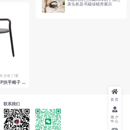
床头柜及书籍绿植旁展示
椅-沙发-门窗
P扶手椅子 板
首页
联系我们
用户
中心