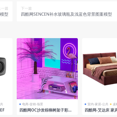
上一篇
下一篇
模型
四酷网SENCEN补水玻璃瓶及浅蓝色背景图案模型
公共
电商-促销-场景
室内-家居-公共
桌
EF
四酷网OC沙发棕榈树架子彩色
四酷网-艾达床 家具
电商场景模型
Twils