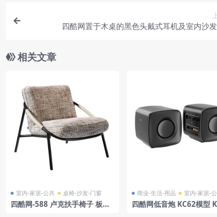
四酷网置于木桌的黑色头戴式耳机及室内沙发
相关文章
室内-家居-公共
桌椅-沙发-门窗
商业-生活-用品
室内-家居-
四酷网-588 卢克扶手椅子 板凳
四酷网低音炮 KC62模型 K
凳子 3D模型 由 Rolf Benz