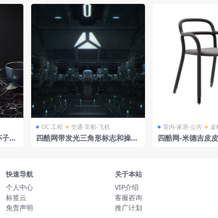
OC 工程
交通-车船-飞机
室内-家居-公共
桌
杯子、
四酷网带发光三角形标志和操作
四酷网-米德吉皮皮
台设备的科幻控制室
凳 凳子
快速导航
关于本站
个人中心
VIP介绍
标签云
客服咨询
免责声明
推广计划