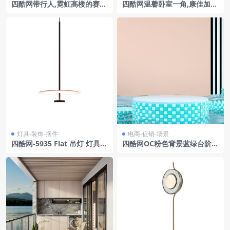
四酷网带行人,霓虹高楼的赛博
四酷网温馨卧室一角,康佳加湿
朋克未来街道模型
器置于木柜,红花添暖意
灯具-装饰-摆件
电商-促销-场景
四酷网-5935 Flat 吊灯 灯具3
四酷网OC粉色背景蓝绿台阶圆
D模型 by Vibia
形展台水面绿植电商模型工程