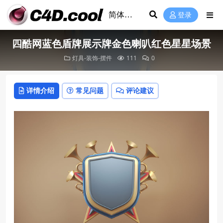
登录
四酷网蓝色盾牌展示牌金色喇叭红色星星场景
灯具-装饰-摆件
111
0
详情介绍
常见问题
评论建议