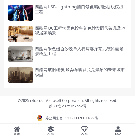
四酷网USB-Lightning接口紫色编织数据线模型
工程
四酷网OC工程含黑色设备黄色沙发圆形茶几及地
毯居家场景
四酷网米色组合沙发单人椅与客厅茶几装饰画场
景模型工程
四酷网破旧建筑,废弃车辆及荒芜景象的未来城市
模型
©2025 c4d.cool Microsoft Corporation. All rights reserved.
苏ICP备2025167552号
苏公网安备 32030002001186 号
首页
分类
会员
我的