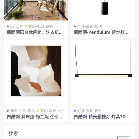
RS 工程
数码-电器-设备
灯具-装饰-摆件
四酷网阳台休闲椅、洗衣机橱
四酷网-Pendulum 落地灯 灯
柜、绿植及山水景观模型
具3D模型 by CTO Lighting
商业-生活-用品
室内-家居-公共
灯具-装饰-摆件
四酷网-科琳娜·梅兰妮 生命山
四酷网-精美悬挂灯 灯具3D模
III 艺术印刷画
型 by Muuto
搜索