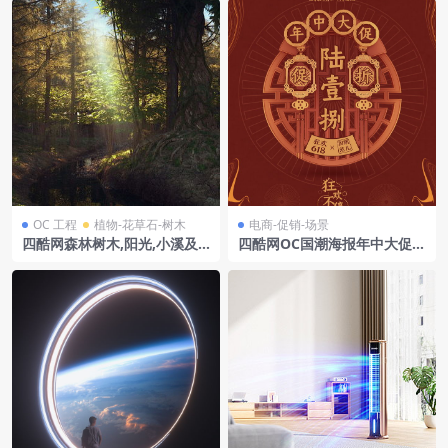
OC 工程
植物-花草石-树木
电商-促销-场景
四酷网森林树木,阳光,小溪及
四酷网OC国潮海报年中大促中
岩石场景模型
国风火力全开戏曲模型