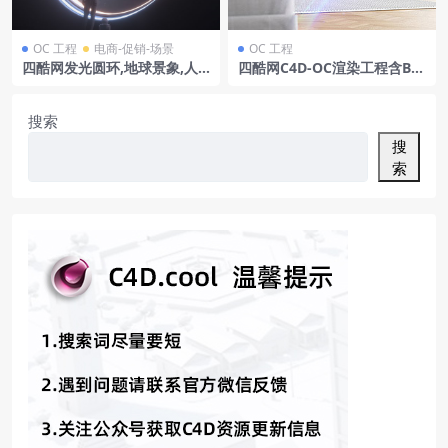
OC 工程
电商-促销-场景
OC 工程
四酷网发光圆环,地球景象,人
四酷网C4D-OC渲染工程含BR
物及小型机器人科幻场景模型
AND品牌塔扇灰色沙发木质地
板地毯电视柜书籍音响装饰画
绿植盆栽窗帘窗户建筑背景
搜索
搜
索