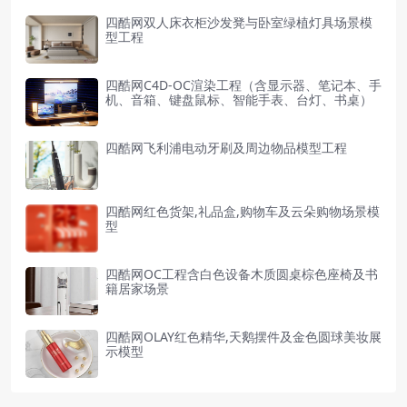
四酷网双人床衣柜沙发凳与卧室绿植灯具场景模
型工程
四酷网C4D-OC渲染工程（含显示器、笔记本、手
机、音箱、键盘鼠标、智能手表、台灯、书桌）
四酷网飞利浦电动牙刷及周边物品模型工程
四酷网红色货架,礼品盒,购物车及云朵购物场景模
型
四酷网OC工程含白色设备木质圆桌棕色座椅及书
籍居家场景
四酷网OLAY红色精华,天鹅摆件及金色圆球美妆展
示模型