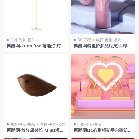
灯具-装饰-摆件
OC 工程
电商-促销-场景
四酷网-Luna Dot 落地灯 灯具
四酷网粉色护肤品瓶,粉白球体
3D模型 由 Lambert&fils 设
及几何平台展示模型
计
商业-生活-用品
室内-家居-公共
电商-促销-场景
四酷网-旋转鸟装饰 M 3D模型
四酷网OC心形框架平台建筑浪
由 Warm Nordic
漫电商产品展示场景