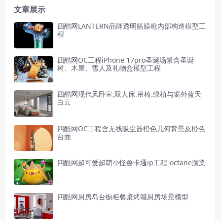
文章展示
四酷网LANTERN品牌透明筋膜枪内部构造模型工
程
四酷网OC工程iPhone 17pro圣诞场景含圣诞
树、木屋、雪人及礼物盒模型工程
四酷网现代风卧室,双人床.吊椅.绿植与窗外蓝天
白云
四酷网OC工程含无线吸尘器橙色几何背景及橙色
台面
四酷网超可爱超萌小怪兽卡通ip工程-octane渲染
四酷网厨房岛台橱柜餐桌烤箱厨房场景模型