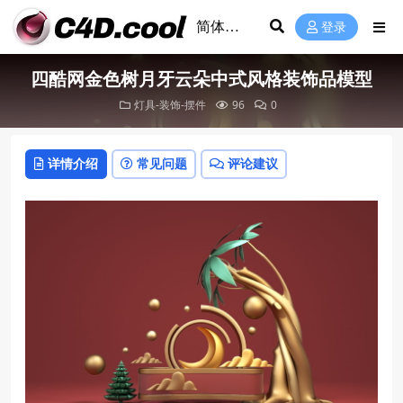
登录
四酷网金色树月牙云朵中式风格装饰品模型
灯具-装饰-摆件
96
0
详情介绍
常见问题
评论建议