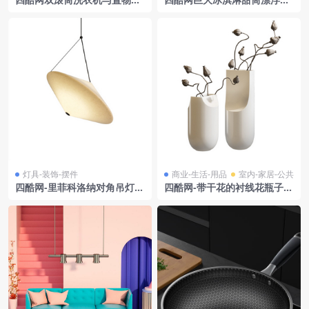
植物室内场景模型工程
体甜品场景
灯具-装饰-摆件
商业-生活-用品
室内-家居-公共
四酷网-里菲科洛纳对角吊灯
四酷网-带干花的衬线花瓶子 3
灯具3D模型 by Miniforms
D模型 by Kristina Dam Stud
io