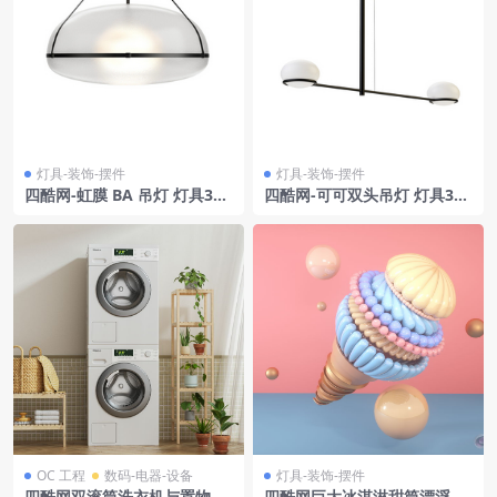
灯具-装饰-摆件
灯具-装饰-摆件
四酷网-虹膜 BA 吊灯 灯具3D
四酷网-可可双头吊灯 灯具3D
模型 由 ANDlight
模型 by Leds C4
OC 工程
数码-电器-设备
灯具-装饰-摆件
四酷网双滚筒洗衣机与置物架
四酷网巨大冰淇淋甜筒漂浮球