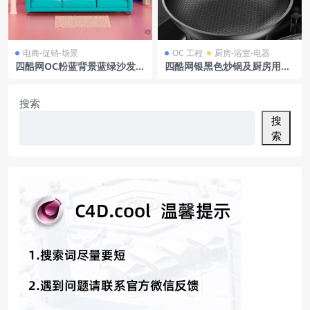
电商-促销-场景
OC 工程
厨房-浴室-电器
四酷网OC粉蓝背景蓝绿沙发吊
四酷网银黑色炒锅及厨房用品
灯植物花瓶电商模型工程
模型工程
搜索
搜
索