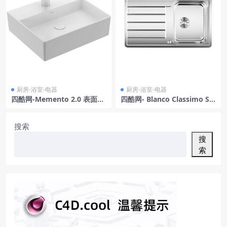
厨房-浴室-电器
厨房-浴室-电器
四酷网-Memento 2.0 表面安
四酷网- Blanco Classimo S
装式洗脸盆 洗菜盆 淘菜盆 50
四酷网-IF厨房水槽 洗菜盆 洗
×42厘米 厨房浴室卫生间用品
水池 3D模型
3D模型 由 Villeroy&Boch
搜索
搜
索