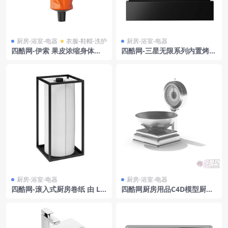
厨房-浴室-电器
衣服-鞋帽-洗护
厨房-浴室-电器
四酷网-伊索 果皮浓缩身体乳
四酷网-三星无限系列内置烤箱
霜 100毫升 化妆品护肤品 洗
带保温抽屉 3D模型
护品 美妆
厨房-浴室-电器
厨房-浴室-电器
四酷网-滚入式厨房卷纸 由 La
四酷网厨房用品C4D模型厨房
ssen 3D模型
秤