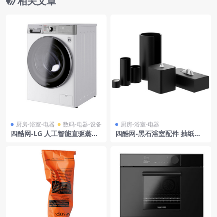
相关文章
厨房-浴室-电器
数码-电器-设备
厨房-浴室-电器
四酷网-LG 人工智能直驱蒸汽
四酷网-黑石浴室配件 抽纸盒
洗衣机 12 公斤
蜡烛杯 烛台 垃圾桶 厨房浴室
卫生间用品3D模型 by Decor
Walther