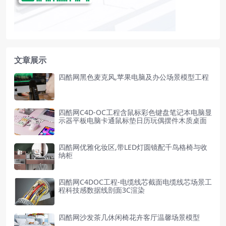
文章展示
四酷网黑色麦克风,苹果电脑及办公场景模型工程
四酷网C4D-OC工程含鼠标彩色键盘笔记本电脑显
示器平板电脑卡通鼠标垫日历玩偶摆件木质桌面
四酷网优雅化妆区,带LED灯圆镜配千鸟格椅与收
纳柜
四酷网C4DOC工程-电缆线芯截面电缆线芯场景工
程科技感数据线剖面3C渲染
四酷网沙发茶几休闲椅花卉客厅温馨场景模型