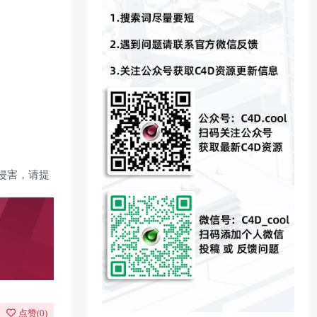
侵害，请提
点赞(
0
)