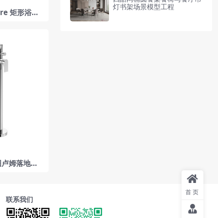
灯书架场景模型工程
are 矩形浴缸
厨房浴室卫生间
avit
 图卢姆落地式
泡澡混水器
首页
联系我们