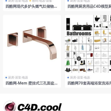
厨房-浴室-电器
数码-电器-设备
厨房-浴室-电器
四酷网现代多炉头燃气灶储物柜
四酷网厨房用品C4D模型
红砖抽油烟机模型
托勺子
厨房-浴室-电器
厨房-浴室-电器
四酷网-Mem 壁挂式三孔面盆水
四酷网70套高端浴室洗浴
龙头 厨房浴室卫生间用品3D模
套模型
型 由 DornBracht