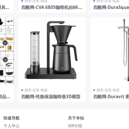
厨房-浴室-电器
厨房-浴室-电器
厨具蛋
四酷网-CVA 6805咖啡机由Miel
四酷网-DuraSqu
e 3D模型
浴盆 浴桶 泡澡 
用品3D模型 由 Dur
厨房-浴室-电器
厨房-浴室-电器
用品配
四酷网-性能保温咖啡壶3D模型
四酷网-Duravit
浴缸 浴盆 浴桶 
快速导航
关于本站
个人中心
VIP介绍