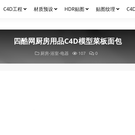
C4D工程
材质预设
HDR贴图
贴图纹理
C4
四酷网厨房用品C4D模型菜板面包
厨房-浴室-电器
107
0