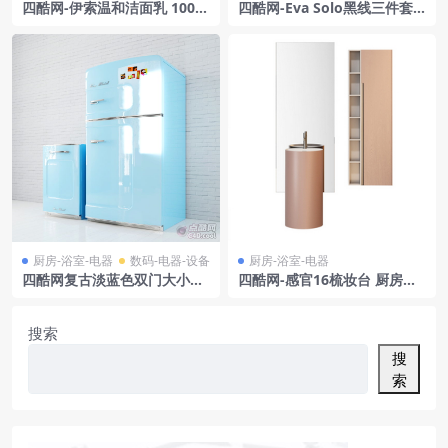
四酷网-伊索温和洁面乳 100
四酷网-Eva Solo黑线三件套
毫升 化妆品护肤品 洗护品 美
锅具 3D模型
妆
厨房-浴室-电器
数码-电器-设备
厨房-浴室-电器
四酷网复古淡蓝色双门大小型
四酷网-感官16梳妆台 厨房浴
家用冰箱模型
室卫生间用品3D模型 由 Idea
Group
搜索
搜
索