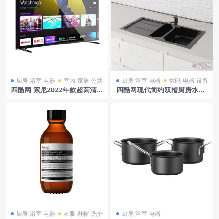
厨房-浴室-电器
室内-家居-公共
厨房-浴室-电器
数码-电器-设备
四酷网 索尼2022年款超高清4
四酷网现代简约双槽厨房水槽
K智能电视
水龙头橱柜模型
厨房-浴室-电器
衣服-鞋帽-洗护
厨房-浴室-电器