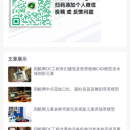
文章展示
四酷网OC工程奇幻建筑及热带植物C4D模型含水
域倒影元素
四酷网中式花纹口红、圆柱容器及雕刻背景模型
四酷网儿童桌椅书架玩具画架儿童房场景模型
四酷网OC工程含黑色设备棕色沙发米色毛毯及窗