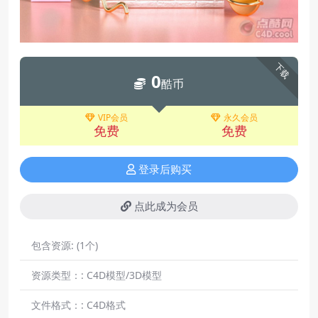
下载
0
酷币
VIP会员
永久会员
免费
免费
登录后购买
点此成为会员
包含资源:
(1个)
资源类型：:
C4D模型/3D模型
文件格式：:
C4D格式