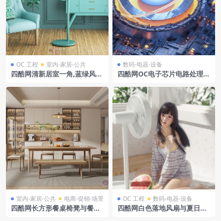
OC 工程
室内-家居-公共
数码-电器-设备
四酷网清新居室一角,蓝绿风扇
四酷网OC电子芯片电路处理器
伴沙发绿植与装饰柜
模型13
室内-家居-公共
电商-促销-场景
OC 工程
数码-电器-设备
四酷网长方形餐桌椅凳与餐厅
四酷网白色落地风扇与夏日场
酒柜吊灯场景模型工程
景人物模型工程