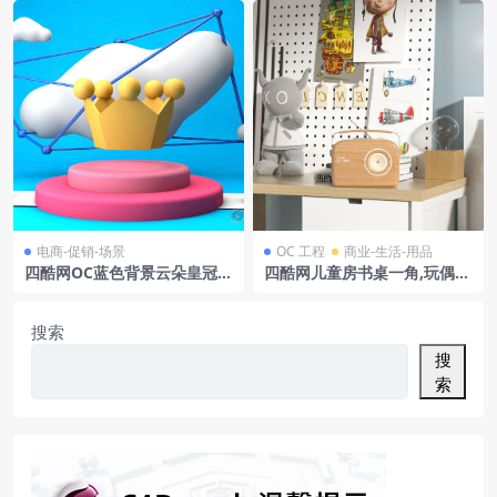
电商-促销-场景
OC 工程
商业-生活-用品
四酷网OC蓝色背景云朵皇冠音
四酷网儿童房书桌一角,玩偶、
乐符号粉展台礼盒电商模型工
收音机与卡通装饰画
程
搜索
搜
索