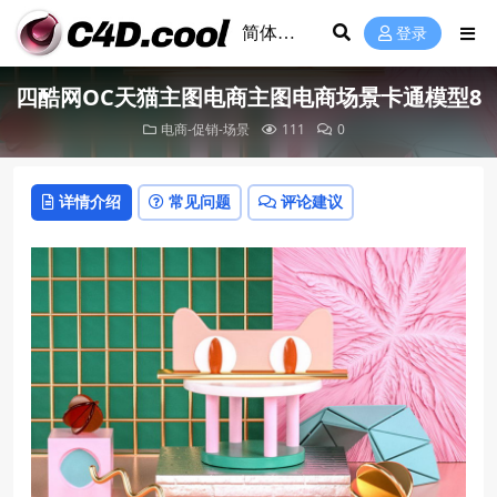
登录
四酷网OC天猫主图电商主图电商场景卡通模型8
电商-促销-场景
111
0
详情介绍
常见问题
评论建议