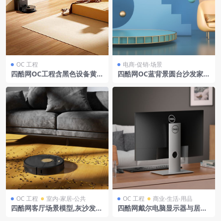
OC 工程
电商-促销-场景
四酷网OC工程含黑色设备黄色
四酷网OC蓝背景圆台沙发家居
沙发木质茶几及落地灯居家场
时尚产品场景
景
OC 工程
室内-家居-公共
OC 工程
商业-生活-用品
四酷网客厅场景模型,灰沙发下
四酷网戴尔电脑显示器与居家
扫地机器人清扫花瓣
办公场景模型工程