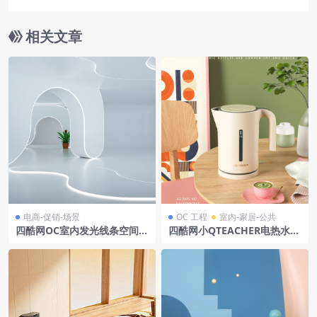
相关文章
电商-促销-场景
OC 工程
室内-家居-公共
四酷网OC室内发光线条空间场
四酷网小QTEACHER电热水
景5
壶,木质圆桌及周边物品模型