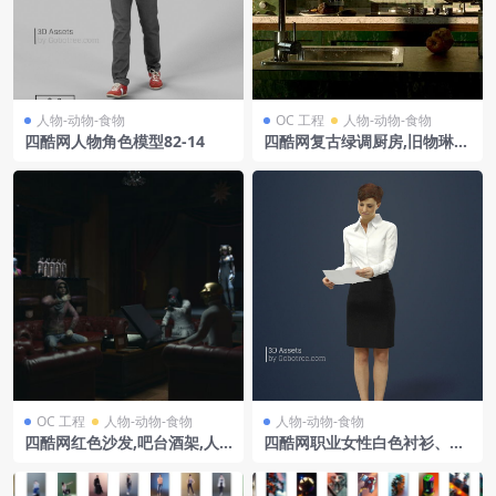
人物-动物-食物
OC 工程
人物-动物-食物
四酷网人物角色模型82-14
四酷网复古绿调厨房,旧物琳
琅,光影交织中的烟火氛围
OC 工程
人物-动物-食物
人物-动物-食物
四酷网红色沙发,吧台酒架,人
四酷网职业女性白色衬衫、黑
物及机器人的赛博酒吧模型
色半身裙及纸张C4D模型工程