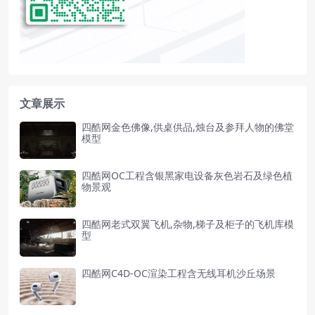
文章展示
四酷网金色佛像,供桌供品,烛台及参拜人物的佛堂
模型
四酷网OC工程含银黑家电设备灰色岩石及绿色植
物景观
四酷网老式双翼飞机,杂物,梯子及柜子的飞机库模
型
四酷网C4D-OC渲染工程含无线耳机沙丘场景