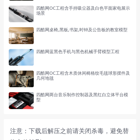
四酷网OC工程含手持吸尘器及白色平面家电展示
场景
四酷网桌椅,黑板,书架,时钟及公告板的教室模型
四酷网蓝黑色手机与黑色机械手臂模型工程
四酷网OC工程含木质休闲椅格纹毛毯球形摆件及
几何地毯
四酷网两台音乐制作控制器及黑红白立体平台模
型
注意：下载后解压之前请关闭杀毒，避免替