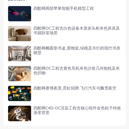
四酷网两部苹果智能手机模型工程
四酷网OC工程含白色设备木质床头柜米色床具及
书籍卧室场景
四酷网椭圆形书桌,置物架,绿植及吊灯的现代书房
模型
四酷网OC工程含黄色耳机米色沙发几何抱枕及米
色织物
四酷网赛博夜景,霓虹招牌.飞行汽车与飘雪夜空
四酷网C4D-OC渲染工程含核心组件金色粒子特效
渐变背景