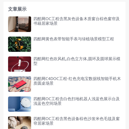
文章展示
四酷网OC工程含黑灰色设备木质窗台棕色窗帘及
书籍居家场景
四酷网黄色表带智能手表与绿植场景模型工程
四酷网红色吹风机,白色立方体,圆环及圆球展示模
型
四酷网C4DOC工程-红色充电宝数据线智能手机木
质圆桌场景
四酷网OC工程含白色扫地机器人浅蓝色展示台及
浅蓝色空间场景
四酷网OC工程含黑色设备棕色沙发米色毛毯及窗
帘居家场景