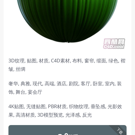
3D纹理, 贴图, 材质, C4D素材, 布料, 窗帘, 缎面, 绿色, 褶
皱, 丝绸
奢华, 典雅, 现代, 高端, 酒店, 剧院, 客厅, 卧室, 室内, 装
饰, 舞台, 宴会厅
4K贴图, 无缝贴图, PBR材质, 织物纹理, 垂坠感, 光影效
果, 高清材质, 3D模型预览, 光泽感, 反光
下载