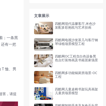
文章展示
四酷网现代温馨客厅,米色沙
发配多彩抱枕与艺术挂画
穿着；一条黑
四酷网电视沙发茶几与客厅钢
琴绿植场景模型工程
，还有一把
四酷网OC工程含白色设备黑
色台灯装饰画及书籍居家场景
T 恤、男
四酷网多功能锅厨房场景-OC
工程
四酷网儿童桌椅书架玩具画架
儿童房场景模型
侵害，请提
四酷网智能手表及灰色石头背