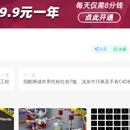
分享
收藏
上一篇
下一篇
型工程
四酷网成年男性粉红色T恤、浅灰牛仔裤及手表C4D
程