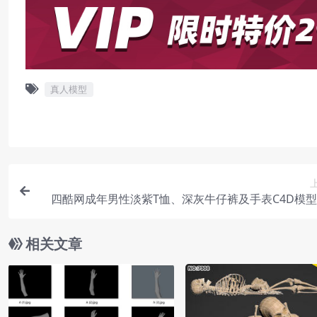
真人模型
四酷网成年男性淡紫T恤、深灰牛仔裤及手表C4D模
相关文章