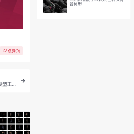
景模型
点赞(
0
)
模型工