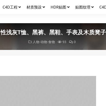
C4D工程
材质预设
HDR贴图
贴图纹理
C4
性浅灰T恤、黑裤、黑鞋、手表及木质凳子
人物-动物-食物
93
0