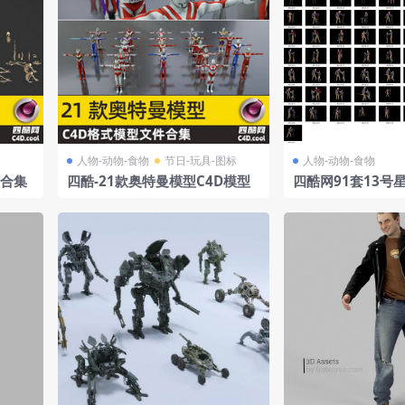
人物-动物-食物
节日-玩具-图标
人物-动物-食物
骸合集
四酷-21款奥特曼模型C4D模型
四酷网91套13号
戏人物场景模型工