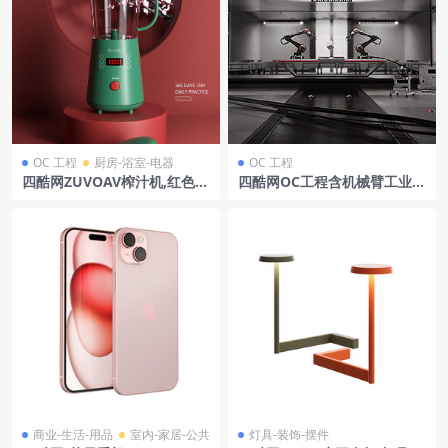
OC 工程
厨房-浴室-电器
OC 工程
四酷网ZUVOAV榨汁机,红色圆
四酷网OC工程含机械臂工业厂
台及粉色花枝背景模型
房轨道及控制台工业场景
商业-生活-用品
室内-家居-公共
灯具-装饰-摆件