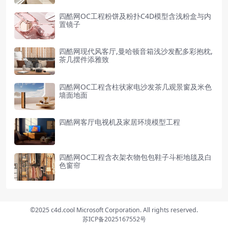
四酷网OC工程粉饼及粉扑C4D模型含浅粉盒与内
置镜子
四酷网现代风客厅,曼哈顿音箱浅沙发配多彩抱枕,
茶几摆件添雅致
四酷网OC工程含柱状家电沙发茶几观景窗及米色
墙面地面
四酷网客厅电视机及家居环境模型工程
四酷网OC工程含衣架衣物包包鞋子斗柜地毯及白
色窗帘
©2025 c4d.cool Microsoft Corporation. All rights reserved.
苏ICP备2025167552号