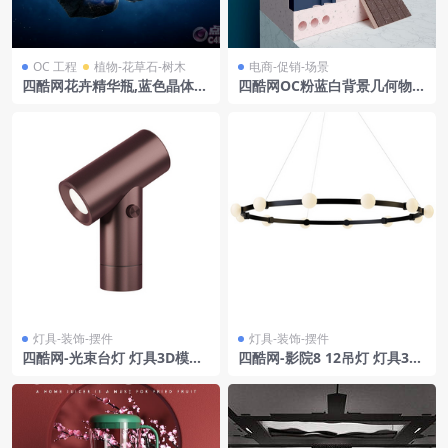
OC 工程
植物-花草石-树木
电商-促销-场景
四酷网花卉精华瓶,蓝色晶体岩
四酷网OC粉蓝白背景几何物体
石及深蓝色背景模型
拱形物金属线条电商模型工程
灯具-装饰-摆件
灯具-装饰-摆件
四酷网-光束台灯 灯具3D模型
四酷网-影院8 12吊灯 灯具3D
by Muuto
模型 Rich Brilliant Willing