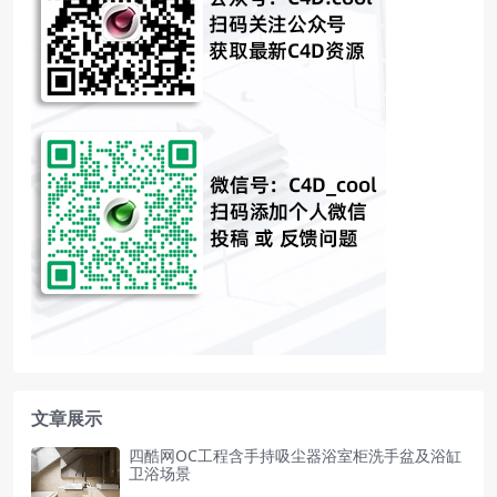
文章展示
四酷网OC工程含手持吸尘器浴室柜洗手盆及浴缸
卫浴场景