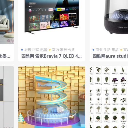
厨房-浴室-电器
室内-家居-公共
商业-生活-用品
室
水墨沙
四酷网 索尼Bravia 7 QLED 4K
四酷网aura stud
电视 2024
器模型 哈曼卡顿