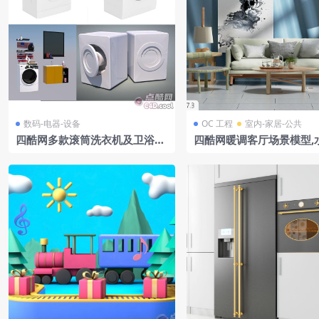
数码-电器-设备
OC 工程
室内-家居-公共
四酷网多款滚筒洗衣机及卫浴场
四酷网暖调客厅场景模型,
景相关物品C4D模型工程
发营造温馨艺术氛围