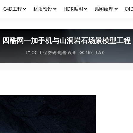
C4D工程
材质预设
HDR贴图
贴图纹理
C4
四酷网一加手机与山洞岩石场景模型工程
OC 工程
数码-电器-设备
167
0