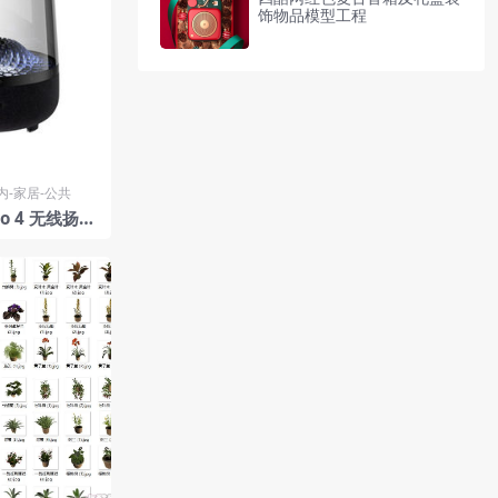
饰物品模型工程
内-家居-公共
io 4 无线扬声