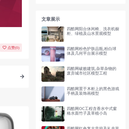
文章展示
四酷网阳台休闲椅、洗衣机橱
柜、绿植及山水景观模型
点赞(
0
)
四酷网粉色护肤品瓶,粉白球
体及几何平台展示模型
四酷网破败建筑,杂草杂物的
废弃城市社区模型工程
四酷网置于木柜上的黑色游戏
手柄及装饰画模型
四酷网OC工程含香水中式窗
格水面竹子及草植小岛
四酷网红色复古音箱及礼盒装