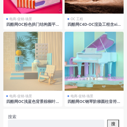
电商-促销-场景
OC 工程
四酷网OC粉色拱门结构圆平台
四酷网C4D-OC渲染工程含xie
金圆环条纹物电商模型工程
r品牌便携音箱沙漠场景渐变背
景
电商-促销-场景
电商-促销-场景
四酷网OC浅蓝色背景棕榈叶几
四酷网OC钢琴阶梯圆柱音符音
何物体躺椅抽屉柜电商场景模
乐电商场景模型
型工程
搜索
搜