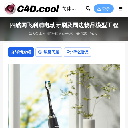
登录
四酷网飞利浦电动牙刷及周边物品模型工程
OC 工程
植物-花草石-树木
120
0
详情介绍
常见问题
评论建议