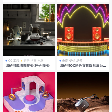
商场景卡通模型18
纹理背景模型
OC 工程
厨房-浴室-电器
电商-促销-场景
四酷网玻璃咖啡壶,杯子,喷壶
四酷网OC黑色背景圆形展台红
及厨房用品的角落模型
色音箱霓虹灯光带电商模型工
程