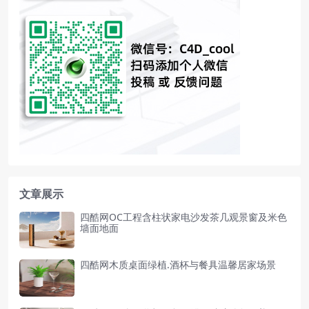
文章展示
四酷网OC工程含柱状家电沙发茶几观景窗及米色
墙面地面
四酷网木质桌面绿植.酒杯与餐具温馨居家场景