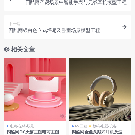
四酷网圣诞场景中智能手表与无线耳机模型工程
下一篇
四酷网银白色立式塔扇及卧室场景模型工程
相关文章
电商-促销-场景
RS 工程
数码-电器-设备
四酷网OC天猫主图电商主图电
四酷网金色头戴式耳机及波浪