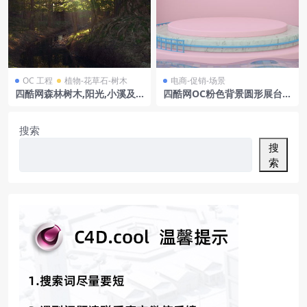
OC 工程
植物-花草石-树木
电商-促销-场景
四酷网森林树木,阳光,小溪及
四酷网OC粉色背景圆形展台彩
岩石场景模型
色条纹球体水面电商模型工程
搜索
搜
索