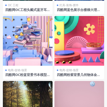
OC 工程
灯具-装饰-摆件
四酷网OC工程头戴式蓝牙耳机
四酷网蓝色展示台楼梯大理石
皮质耳罩C4D模型工程
装饰电商天猫场景
电商-促销-场景
电商-促销-场景
四酷网OC粉蓝背景书本模型云
四酷网粉紫背景几何物体金色
朵球体金线条电商模型工程
小球花朵装饰电商模型工程