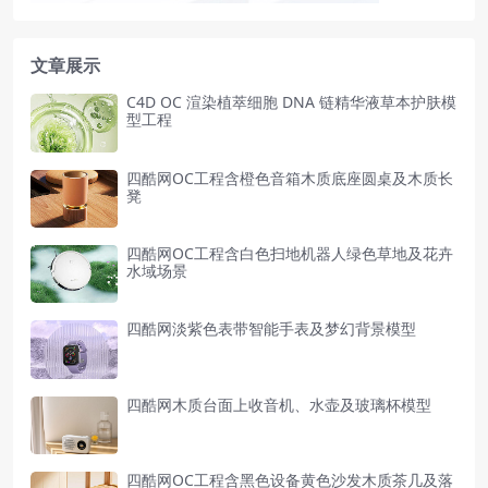
文章展示
C4D OC 渲染植萃细胞 DNA 链精华液草本护肤模
型工程
四酷网OC工程含橙色音箱木质底座圆桌及木质长
凳
四酷网OC工程含白色扫地机器人绿色草地及花卉
水域场景
四酷网淡紫色表带智能手表及梦幻背景模型
四酷网木质台面上收音机、水壶及玻璃杯模型
四酷网OC工程含黑色设备黄色沙发木质茶几及落