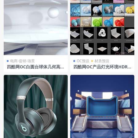
电商-促销-场景
OC预设
材质预设
四酷网OC白圆台球体几何高科
四酷网OC产品灯光环境HDR
技产品展示场景
预设1.0oc预设oc灯光预设