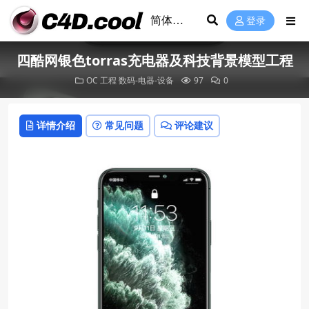
登录
四酷网银色torras充电器及科技背景模型工程
OC 工程
数码-电器-设备
97
0
详情介绍
常见问题
评论建议